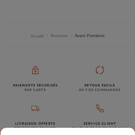
Boutique
Avant-Premières
Accueil
PAIEMENTS SÉCURISÉS
RETOUR FACILE
PAR CARTE
DE VOS COMMANDES
LIVRAISON OFFERTE
SERVICE CLIENT
DÈS 80€ (EN FRANCE)
01 47 43 51 11 OU PAR MAIL