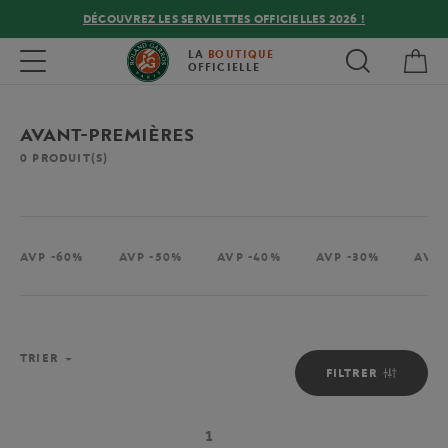
DÉCOUVREZ LES SERVIETTES OFFICIELLES 2026 !
Mon
Toggle navigation
LA
BOUTIQUE
OFFICIELLE
AVANT-PREMIÈRES
0
PRODUIT(S)
AVP -60%
AVP -50%
AVP -40%
AVP -30%
AVP 
TRIER
FILTRER
1