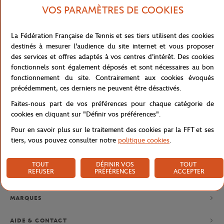
VOS PARAMÈTRES DE COOKIES
La Fédération Française de Tennis et ses tiers utilisent des cookies
destinés à mesurer l'audience du site internet et vous proposer
NEWSLETTER
des services et offres adaptés à vos centres d'intérêt. Des cookies
fonctionnels sont également déposés et sont nécessaires au bon
EN VOUS ABONNANT À NOS NEWSLETTERS, NE LOUPEZ PLUS
NOS NOUVEAUTÉS, OFFRES SPÉCIALES ET EXCLUSIVITÉS.
fonctionnement du site. Contrairement aux cookies évoqués
précédemment, ces derniers ne peuvent être désactivés.
Faites-nous part de vos préférences pour chaque catégorie de
cookies en cliquant sur "Définir vos préférences".
Politique de confidentialité
Pour en savoir plus sur le traitement des cookies par la FFT et ses
tiers, vous pouvez consulter notre
politique cookies
.
TOUT
DÉFINIR VOS
TOUT
REFUSER
PRÉFÉRENCES
ACCEPTER
MARQUES
AIDE & CONTACT