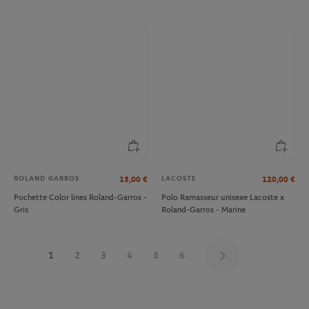
ROLAND GARROS
LACOSTE
15,00
€
120,00
€
Pochette Color lines Roland-Garros -
Polo Ramasseur unisexe Lacoste x
Gris
Roland-Garros - Marine
1
2
3
4
5
6