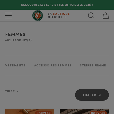
DÉCOUVREZ LES SERVIETTES OFFICIELLES 2026 !
Mon
Toggle navigation
LA
BOUTIQUE
OFFICIELLE
FEMMES
481
PRODUIT(S)
VÊTEMENTS
ACCESSOIRES FEMMES
STRIPES FEMME
TRIER
FILTRER
NOUVEAU
NOUVEAU