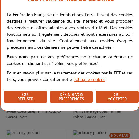
CARRE BLANC
GALERIES LAFAYETTE
80,00
€
50,00
€
La Fédération Française de Tennis et ses tiers utilisent des cookies
Drap de plage officiel joueur•se
T-shirt Chic femme Galeries
destinés à mesurer l'audience du site internet et vous proposer
Roland-Garros 2026 - Multicolor
Lafayette x Roland-Garros - Blanc
des services et offres adaptés à vos centres d'intérêt. Des cookies
fonctionnels sont également déposés et sont nécessaires au bon
NOUVEAU
fonctionnement du site. Contrairement aux cookies évoqués
précédemment, ces derniers ne peuvent être désactivés.
Faites-nous part de vos préférences pour chaque catégorie de
cookies en cliquant sur "Définir vos préférences".
Pour en savoir plus sur le traitement des cookies par la FFT et ses
tiers, vous pouvez consulter notre
politique cookies
.
TOUT
DÉFINIR VOS
TOUT
REFUSER
PRÉFÉRENCES
ACCEPTER
ROLAND GARROS
ROLAND GARROS
75,00
€
37,00
€
Sweat Color Lines femme Roland-
T-shirt Heritage Cœur femme
Garros - Vert
Roland-Garros - Ecru
NOUVEAU