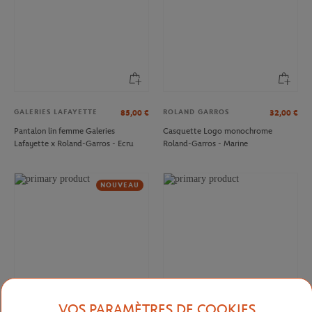
GALERIES LAFAYETTE
ROLAND GARROS
85,00
€
32,00
€
Pantalon lin femme Galeries
Casquette Logo monochrome
Lafayette x Roland-Garros - Ecru
Roland-Garros - Marine
NOUVEAU
VOS PARAMÈTRES DE COOKIES