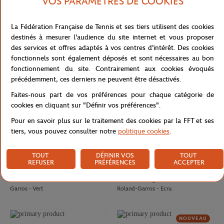
VOS PARAMÈTRES DE COOKIES
CARRE BLANC
GALERIES LAFAYETTE
80,00
€
50,00
€
Drap de plage officiel joueur•se
T-shirt Chic femme Galeries
La Fédération Française de Tennis et ses tiers utilisent des cookies
Roland-Garros 2026 - Multicolor
Lafayette x Roland-Garros - Blanc
destinés à mesurer l'audience du site internet et vous proposer
des services et offres adaptés à vos centres d'intérêt. Des cookies
fonctionnels sont également déposés et sont nécessaires au bon
NOUVEAU
fonctionnement du site. Contrairement aux cookies évoqués
précédemment, ces derniers ne peuvent être désactivés.
Faites-nous part de vos préférences pour chaque catégorie de
cookies en cliquant sur "Définir vos préférences".
Pour en savoir plus sur le traitement des cookies par la FFT et ses
tiers, vous pouvez consulter notre
politique cookies
.
TOUT
DÉFINIR VOS
TOUT
REFUSER
PRÉFÉRENCES
ACCEPTER
ROLAND GARROS
ROLAND GARROS
75,00
€
37,00
€
Sweat Color Lines femme Roland-
T-shirt Heritage Cœur femme
Garros - Vert
Roland-Garros - Ecru
NOUVEAU