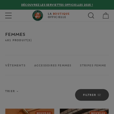
DÉCOUVREZ LES SERVIETTES OFFICIELLES 2026 !
Mon
Toggle navigation
LA
BOUTIQUE
OFFICIELLE
FEMMES
481
PRODUIT(S)
VÊTEMENTS
ACCESSOIRES FEMMES
STRIPES FEMME
TRIER
FILTRER
NOUVEAU
NOUVEAU