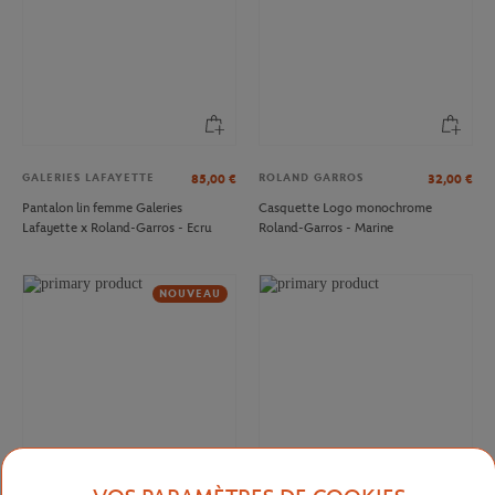
GALERIES LAFAYETTE
ROLAND GARROS
85,00
€
32,00
€
Pantalon lin femme Galeries
Casquette Logo monochrome
Lafayette x Roland-Garros - Ecru
Roland-Garros - Marine
NOUVEAU