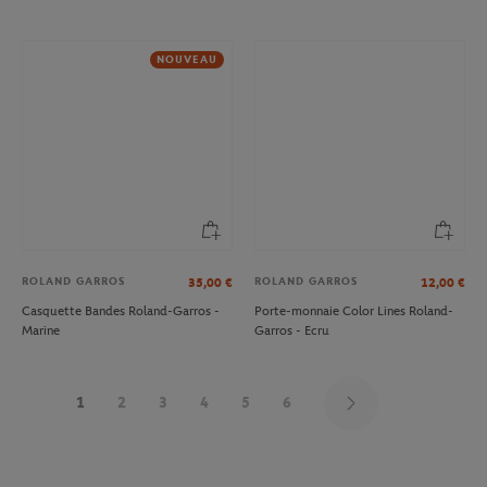
NOUVEAU
ROLAND GARROS
ROLAND GARROS
35,00
€
12,00
€
Casquette Bandes Roland-Garros -
Porte-monnaie Color Lines Roland-
Marine
Garros - Ecru
1
2
3
4
5
6