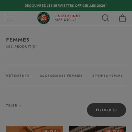
DÉCOUVREZ LES SERVIETTES OFFICIELLES 2026 !
Mon
Toggle navigation
LA
BOUTIQUE
OFFICIELLE
FEMMES
481
PRODUIT(S)
VÊTEMENTS
ACCESSOIRES FEMMES
STRIPES FEMME
TRIER
FILTRER
NOUVEAU
NOUVEAU