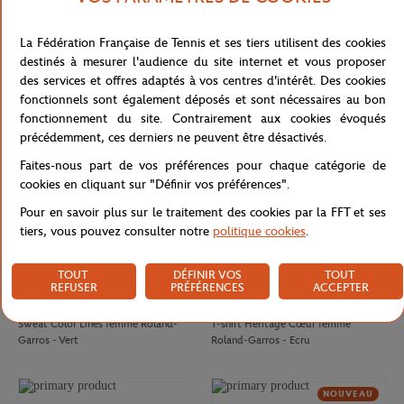
CARRE BLANC
GALERIES LAFAYETTE
80,00
€
50,00
€
La Fédération Française de Tennis et ses tiers utilisent des cookies
Drap de plage officiel joueur•se
T-shirt Chic femme Galeries
destinés à mesurer l'audience du site internet et vous proposer
Roland-Garros 2026 - Multicolor
Lafayette x Roland-Garros - Blanc
des services et offres adaptés à vos centres d'intérêt. Des cookies
fonctionnels sont également déposés et sont nécessaires au bon
NOUVEAU
fonctionnement du site. Contrairement aux cookies évoqués
précédemment, ces derniers ne peuvent être désactivés.
Faites-nous part de vos préférences pour chaque catégorie de
cookies en cliquant sur "Définir vos préférences".
Pour en savoir plus sur le traitement des cookies par la FFT et ses
tiers, vous pouvez consulter notre
politique cookies
.
TOUT
DÉFINIR VOS
TOUT
REFUSER
PRÉFÉRENCES
ACCEPTER
ROLAND GARROS
ROLAND GARROS
75,00
€
37,00
€
Sweat Color Lines femme Roland-
T-shirt Heritage Cœur femme
Garros - Vert
Roland-Garros - Ecru
NOUVEAU