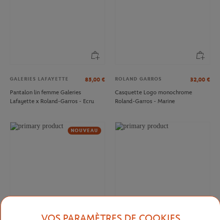
GALERIES LAFAYETTE
ROLAND GARROS
85,00
€
32,00
€
Pantalon lin femme Galeries
Casquette Logo monochrome
Lafayette x Roland-Garros - Ecru
Roland-Garros - Marine
NOUVEAU
VOS PARAMÈTRES DE COOKIES