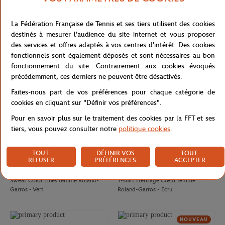
CARRE BLANC
GALERIES LAFAYETTE
80,00
€
50,00
€
La Fédération Française de Tennis et ses tiers utilisent des cookies
Drap de plage officiel joueur•se
T-shirt Chic femme Galeries
destinés à mesurer l'audience du site internet et vous proposer
Roland-Garros 2026 - Multicolor
Lafayette x Roland-Garros - Blanc
des services et offres adaptés à vos centres d'intérêt. Des cookies
fonctionnels sont également déposés et sont nécessaires au bon
NOUVEAU
fonctionnement du site. Contrairement aux cookies évoqués
précédemment, ces derniers ne peuvent être désactivés.
Faites-nous part de vos préférences pour chaque catégorie de
cookies en cliquant sur "Définir vos préférences".
Pour en savoir plus sur le traitement des cookies par la FFT et ses
tiers, vous pouvez consulter notre
politique cookies
.
TOUT
DÉFINIR VOS
TOUT
REFUSER
PRÉFÉRENCES
ACCEPTER
ROLAND GARROS
ROLAND GARROS
75,00
€
37,00
€
Sweat Color Lines femme Roland-
T-shirt Heritage Cœur femme
Garros - Vert
Roland-Garros - Ecru
NOUVEAU