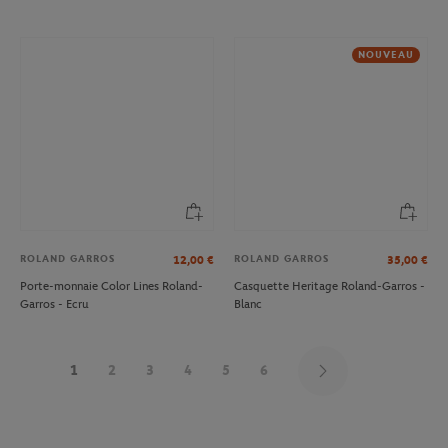
NOUVEAU
ROLAND GARROS
ROLAND GARROS
12,00
€
35,00
€
Porte-monnaie Color Lines Roland-
Casquette Heritage Roland-Garros -
Garros - Ecru
Blanc
1
2
3
4
5
6