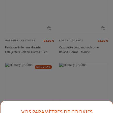
GALERIES LAFAYETTE
ROLAND GARROS
85,00
€
32,00
€
Pantalon lin femme Galeries
Casquette Logo monochrome
Lafayette x Roland-Garros - Ecru
Roland-Garros - Marine
NOUVEAU
VOS PARAMÈTRES DE COOKIES