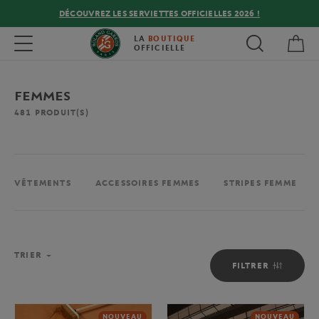
DÉCOUVREZ LES SERVIETTES OFFICIELLES 2026 !
Mon
Toggle navigation
LA
BOUTIQUE
OFFICIELLE
FEMMES
481
PRODUIT(S)
VÊTEMENTS
ACCESSOIRES FEMMES
STRIPES FEMME
TRIER
FILTRER
NOUVEAU
NOUVEAU