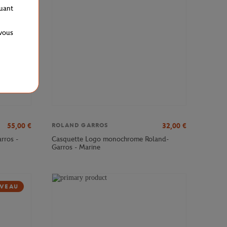
quant
 vous
55,00
€
32,00
€
ROLAND GARROS
rros -
Casquette Logo monochrome Roland-
Garros - Marine
VEAU