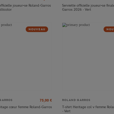
officielle joueur•se Roland-Garros
Serviette officielle joueur•se fina
lticolor
Garros 2026 - Vert
NOUVEAU
NOU
75,00
€
GARROS
ROLAND GARROS
itage cœur femme Roland-Garros
T-shirt Heritage col v femme Rol
- Vert