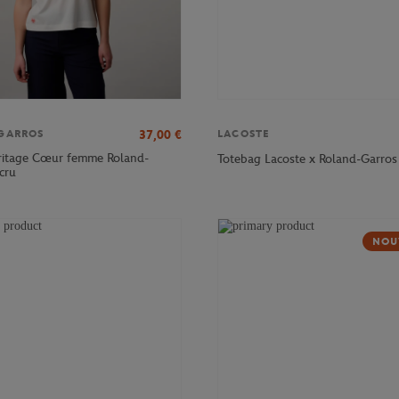
37,00
€
GARROS
LACOSTE
eritage Cœur femme Roland-
Totebag Lacoste x Roland-Garros
cru
NOU