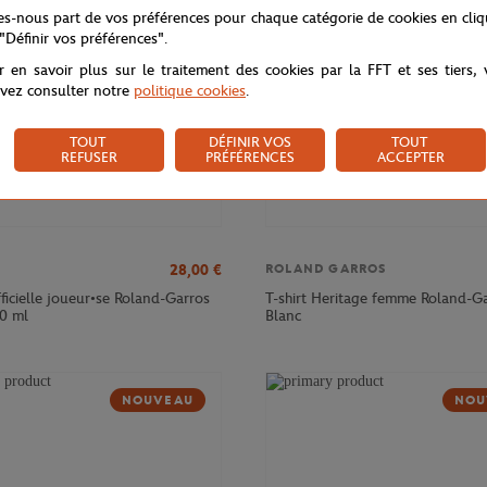
tes-nous part de vos préférences pour chaque catégorie de cookies en cli
 "Définir vos préférences".
r en savoir plus sur le traitement des cookies par la FFT et ses tiers,
vez consulter notre
politique cookies
.
TOUT
DÉFINIR VOS
TOUT
REFUSER
PRÉFÉRENCES
ACCEPTER
28,00
€
ROLAND GARROS
ficielle joueur•se Roland-Garros
T-shirt Heritage femme Roland-Ga
0 ml
Blanc
NOUVEAU
NOU