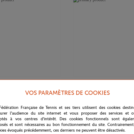
170,00
€
LACOSTE
VOS PARAMÈTRES DE COOKIES
 femme Lacoste x Roland-Garros
Lunettes de soleil femme Lacoste
Garros - Terre battue
Fédération Française de Tennis et ses tiers utilisent des cookies desti
urer l'audience du site internet et vous proposer des services et of
ptés à vos centres d'intérêt. Des cookies fonctionnels sont égale
osés et sont nécessaires au bon fonctionnement du site. Contrairement
NOUVEAU
NOU
kies évoqués précédemment, ces derniers ne peuvent être désactivés.