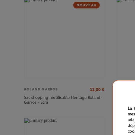
NOUVEAU
12,00
€
ROLAND GARROS
LACOSTE
Sac shopping réutilisable Heritage Roland-
Robe Club
Garros - Ecru
- Ecru
La 
mes
ada
dép
coo