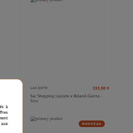
142,00
€
155,00
€
LACOSTE
 x Roland-
Sac Shopping Lacoste x Roland-Garros -
Ecru
nés à
fres
ment
 aux
VEAU
NOUVEAU