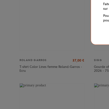
Fai
sur
Pou
pou
37,00
€
ROLAND GARROS
SIGG
T-shirt Color Lines femme Roland-Garros -
Gourde of
Ecru
2026 - 75