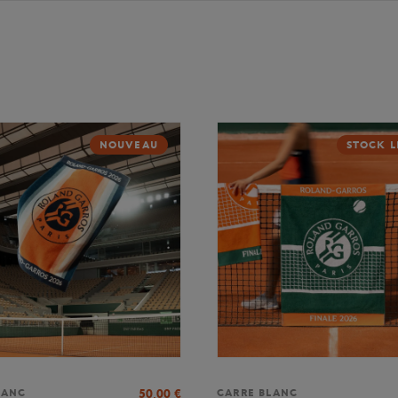
NOUVEAU
STOCK L
50,00
€
LANC
CARRE BLANC