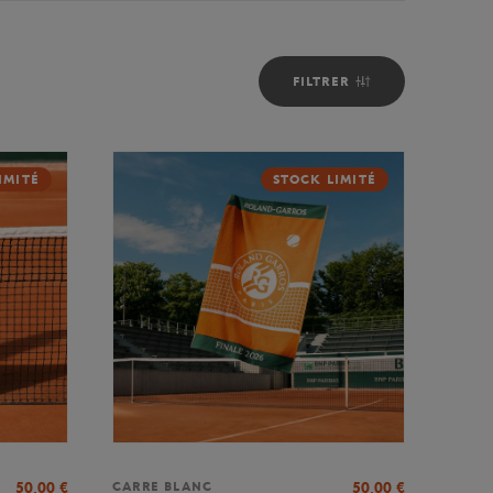
FILTRER
IMITÉ
STOCK LIMITÉ
50,00
€
50,00
€
CARRE BLANC