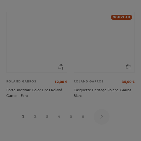
NOUVEAU
ROLAND GARROS
ROLAND GARROS
12,00
€
35,00
€
Porte-monnaie Color Lines Roland-
Casquette Heritage Roland-Garros -
Garros - Ecru
Blanc
1
2
3
4
5
6