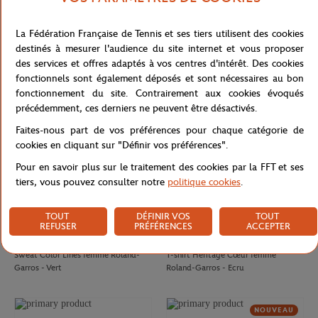
CARRE BLANC
GALERIES LAFAYETTE
80,00
€
50,00
€
La Fédération Française de Tennis et ses tiers utilisent des cookies
Drap de plage officiel joueur•se
T-shirt Chic femme Galeries
destinés à mesurer l'audience du site internet et vous proposer
Roland-Garros 2026 - Multicolor
Lafayette x Roland-Garros - Blanc
des services et offres adaptés à vos centres d'intérêt. Des cookies
fonctionnels sont également déposés et sont nécessaires au bon
NOUVEAU
fonctionnement du site. Contrairement aux cookies évoqués
précédemment, ces derniers ne peuvent être désactivés.
Faites-nous part de vos préférences pour chaque catégorie de
cookies en cliquant sur "Définir vos préférences".
Pour en savoir plus sur le traitement des cookies par la FFT et ses
tiers, vous pouvez consulter notre
politique cookies
.
TOUT
DÉFINIR VOS
TOUT
REFUSER
PRÉFÉRENCES
ACCEPTER
ROLAND GARROS
ROLAND GARROS
75,00
€
37,00
€
Sweat Color Lines femme Roland-
T-shirt Heritage Cœur femme
Garros - Vert
Roland-Garros - Ecru
NOUVEAU