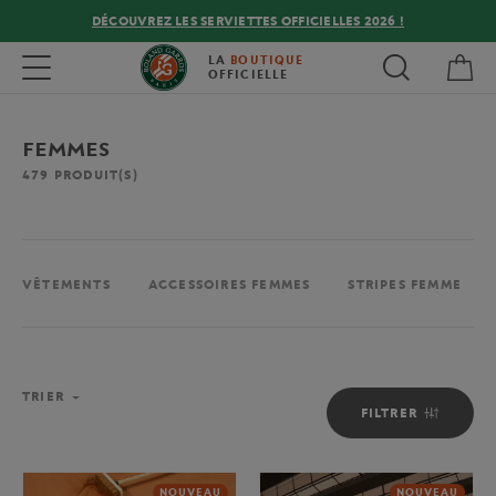
DÉCOUVREZ LES SERVIETTES OFFICIELLES 2026 !
Mon
Toggle navigation
LA
BOUTIQUE
OFFICIELLE
FEMMES
479
PRODUIT(S)
VÊTEMENTS
ACCESSOIRES FEMMES
STRIPES FEMME
TRIER
FILTRER
NOUVEAU
NOUVEAU