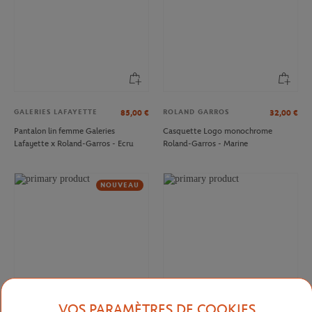
GALERIES LAFAYETTE
ROLAND GARROS
85,00
€
32,00
€
Pantalon lin femme Galeries
Casquette Logo monochrome
Lafayette x Roland-Garros - Ecru
Roland-Garros - Marine
NOUVEAU
VOS PARAMÈTRES DE COOKIES