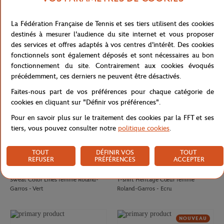
CARRE BLANC
GALERIES LAFAYETTE
80,00
€
50,00
€
La Fédération Française de Tennis et ses tiers utilisent des cookies
Drap de plage officiel joueur•se
T-shirt Chic femme Galeries
destinés à mesurer l'audience du site internet et vous proposer
Roland-Garros 2026 - Multicolor
Lafayette x Roland-Garros - Blanc
des services et offres adaptés à vos centres d'intérêt. Des cookies
fonctionnels sont également déposés et sont nécessaires au bon
NOUVEAU
fonctionnement du site. Contrairement aux cookies évoqués
précédemment, ces derniers ne peuvent être désactivés.
Faites-nous part de vos préférences pour chaque catégorie de
cookies en cliquant sur "Définir vos préférences".
Pour en savoir plus sur le traitement des cookies par la FFT et ses
tiers, vous pouvez consulter notre
politique cookies
.
TOUT
DÉFINIR VOS
TOUT
REFUSER
PRÉFÉRENCES
ACCEPTER
ROLAND GARROS
ROLAND GARROS
75,00
€
37,00
€
Sweat Color Lines femme Roland-
T-shirt Heritage Cœur femme
Garros - Vert
Roland-Garros - Ecru
NOUVEAU