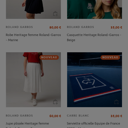
ROLAND GARROS
ROLAND GARROS
80,00
€
35,00
€
Robe Heritage femme Roland-Garros
Casquette Heritage Roland-Garros -
- Marine
Beige
NOUVEAU
NOUVEAU
ROLAND GARROS
CARRE BLANC
60,00
€
35,00
€
Jupe plissée Heritage femme
Serviette officielle Equipe de France