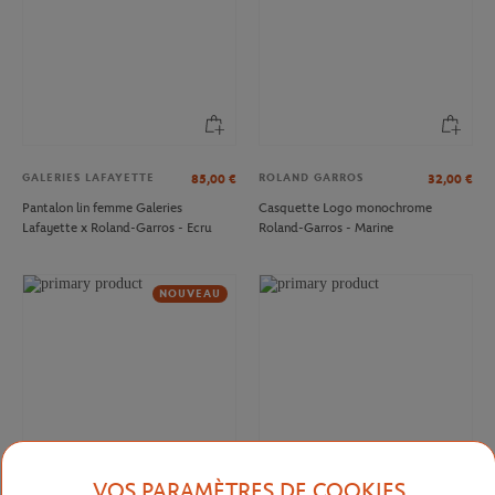
GALERIES LAFAYETTE
ROLAND GARROS
85,00
€
32,00
€
Pantalon lin femme Galeries
Casquette Logo monochrome
Lafayette x Roland-Garros - Ecru
Roland-Garros - Marine
NOUVEAU
VOS PARAMÈTRES DE COOKIES