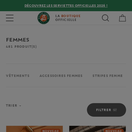
DÉCOUVREZ LES SERVIETTES OFFICIELLES 2026 !
Mon
Toggle navigation
LA
BOUTIQUE
OFFICIELLE
FEMMES
481
PRODUIT(S)
VÊTEMENTS
ACCESSOIRES FEMMES
STRIPES FEMME
TRIER
FILTRER
NOUVEAU
NOUVEAU