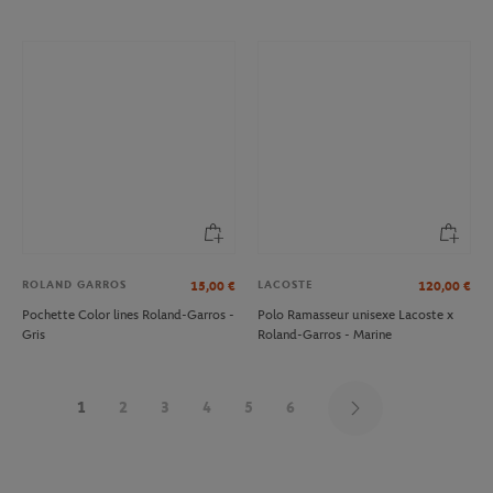
ROLAND GARROS
LACOSTE
15,00
€
120,00
€
Pochette Color lines Roland-Garros -
Polo Ramasseur unisexe Lacoste x
Gris
Roland-Garros - Marine
1
2
3
4
5
6