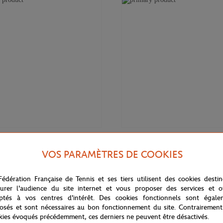
170,00
€
LACOSTE
VOS PARAMÈTRES DE COOKIES
 femme Lacoste x Roland-Garros
Lunettes de soleil femme Lacoste
Garros - Terre battue
Fédération Française de Tennis et ses tiers utilisent des cookies desti
urer l'audience du site internet et vous proposer des services et of
ptés à vos centres d'intérêt. Des cookies fonctionnels sont égale
osés et sont nécessaires au bon fonctionnement du site. Contrairement
NOUVEAU
NOU
kies évoqués précédemment, ces derniers ne peuvent être désactivés.