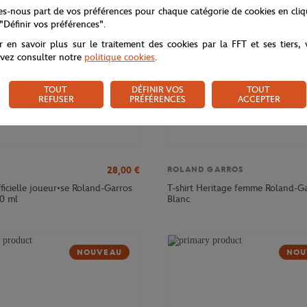
tes-nous part de vos préférences pour chaque catégorie de cookies en cli
 "Définir vos préférences".
r en savoir plus sur le traitement des cookies par la FFT et ses tiers,
vez consulter notre
politique cookies
.
TOUT
DÉFINIR VOS
TOUT
REFUSER
PRÉFÉRENCES
ACCEPTER
28,00
€
ROLAND GARROS
ficielle joueur•se Roland-Garros
T-shirt Heritage femme Roland-Ga
0 ml
Blanc
NOUVEAU
NOU