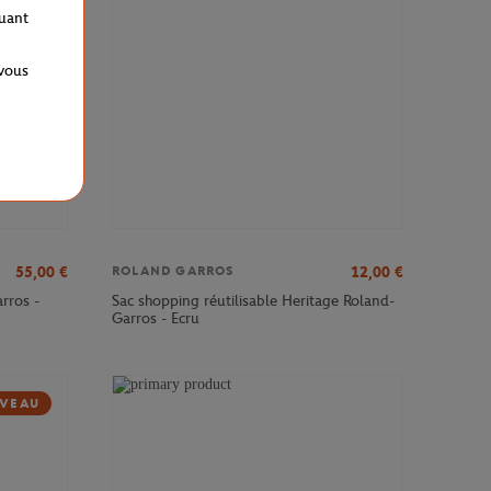
quant
 vous
55,00
€
12,00
€
ROLAND GARROS
rros -
Sac shopping réutilisable Heritage Roland-
Garros - Ecru
VEAU