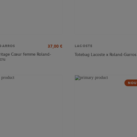
37,00
€
GARROS
LACOSTE
eritage Cœur femme Roland-
Totebag Lacoste x Roland-Garros
cru
NOU