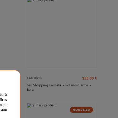
142,00
€
155,00
€
LACOSTE
 x Roland-
Sac Shopping Lacoste x Roland-Garros -
Ecru
nés à
fres
ment
 aux
VEAU
NOUVEAU