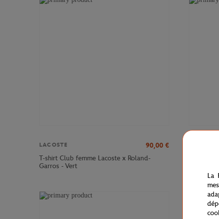
90,00
€
LACOSTE
LACOSTE
T-shirt Club femme Lacoste x Roland-
Robe Club
Garros - Vert
- Ecru
La 
mes
ada
dép
coo