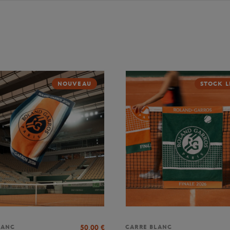
NOUVEAU
STOCK L
50,00
€
LANC
CARRE BLANC