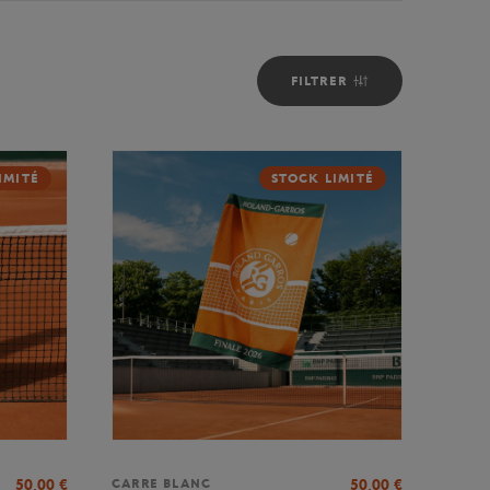
FILTRER
IMITÉ
STOCK LIMITÉ
50,00
€
50,00
€
CARRE BLANC