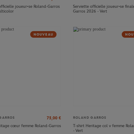
officielle joueur•se Roland-Garros
Serviette officielle joueur•se fina
lticolor
Garros 2026 - Vert
NOUVEAU
NOU
75,00
€
GARROS
ROLAND GARROS
itage cœur femme Roland-Garros
T-shirt Heritage col v femme Rol
- Vert