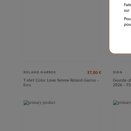
Fai
sur
Pou
pou
37,00
€
ROLAND GARROS
SIGG
T-shirt Color Lines femme Roland-Garros -
Gourde of
Ecru
2026 - 75