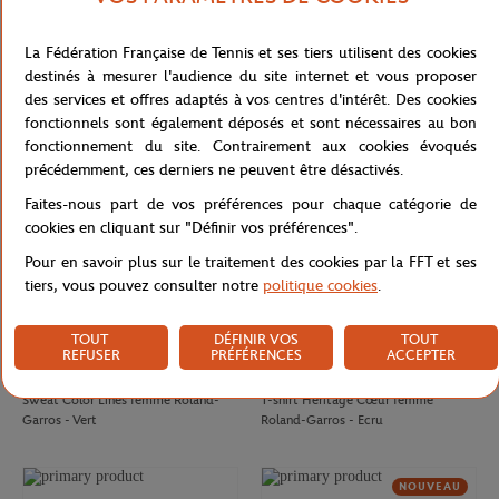
CARRE BLANC
GALERIES LAFAYETTE
80,00
€
50,00
€
La Fédération Française de Tennis et ses tiers utilisent des cookies
Drap de plage officiel joueur•se
T-shirt Chic femme Galeries
destinés à mesurer l'audience du site internet et vous proposer
Roland-Garros 2026 - Multicolor
Lafayette x Roland-Garros - Blanc
des services et offres adaptés à vos centres d'intérêt. Des cookies
fonctionnels sont également déposés et sont nécessaires au bon
NOUVEAU
fonctionnement du site. Contrairement aux cookies évoqués
précédemment, ces derniers ne peuvent être désactivés.
Faites-nous part de vos préférences pour chaque catégorie de
cookies en cliquant sur "Définir vos préférences".
Pour en savoir plus sur le traitement des cookies par la FFT et ses
tiers, vous pouvez consulter notre
politique cookies
.
TOUT
DÉFINIR VOS
TOUT
REFUSER
PRÉFÉRENCES
ACCEPTER
ROLAND GARROS
ROLAND GARROS
75,00
€
37,00
€
Sweat Color Lines femme Roland-
T-shirt Heritage Cœur femme
Garros - Vert
Roland-Garros - Ecru
NOUVEAU