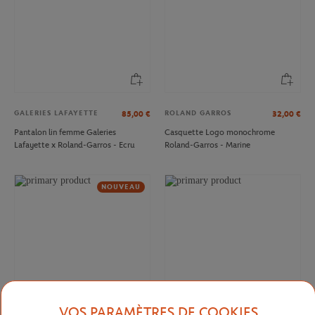
GALERIES LAFAYETTE
ROLAND GARROS
85,00
€
32,00
€
Pantalon lin femme Galeries
Casquette Logo monochrome
Lafayette x Roland-Garros - Ecru
Roland-Garros - Marine
NOUVEAU
VOS PARAMÈTRES DE COOKIES