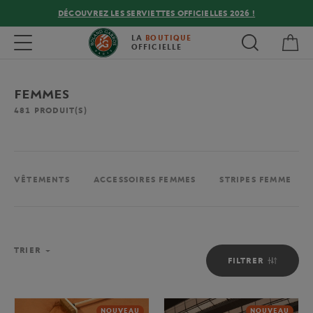
DÉCOUVREZ LES SERVIETTES OFFICIELLES 2026 !
Mon
Toggle navigation
LA
BOUTIQUE
OFFICIELLE
FEMMES
481
PRODUIT(S)
VÊTEMENTS
ACCESSOIRES FEMMES
STRIPES FEMME
TRIER
FILTRER
NOUVEAU
NOUVEAU