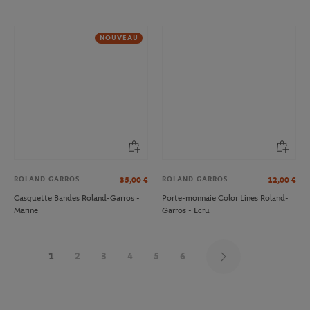
NOUVEAU
ROLAND GARROS
ROLAND GARROS
35,00
€
12,00
€
Casquette Bandes Roland-Garros -
Porte-monnaie Color Lines Roland-
Marine
Garros - Ecru
1
2
3
4
5
6