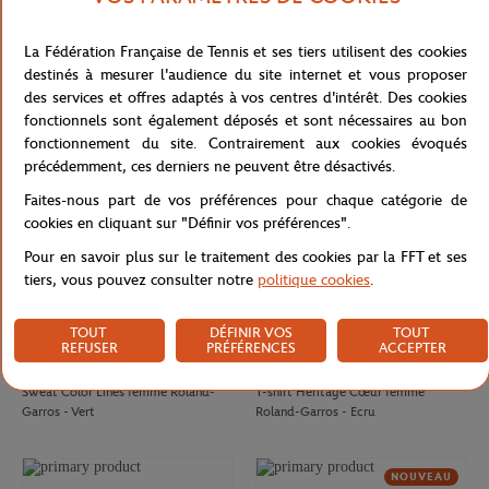
CARRE BLANC
GALERIES LAFAYETTE
80,00
€
50,00
€
La Fédération Française de Tennis et ses tiers utilisent des cookies
Drap de plage officiel joueur•se
T-shirt Chic femme Galeries
destinés à mesurer l'audience du site internet et vous proposer
Roland-Garros 2026 - Multicolor
Lafayette x Roland-Garros - Blanc
des services et offres adaptés à vos centres d'intérêt. Des cookies
fonctionnels sont également déposés et sont nécessaires au bon
NOUVEAU
fonctionnement du site. Contrairement aux cookies évoqués
précédemment, ces derniers ne peuvent être désactivés.
Faites-nous part de vos préférences pour chaque catégorie de
cookies en cliquant sur "Définir vos préférences".
Pour en savoir plus sur le traitement des cookies par la FFT et ses
tiers, vous pouvez consulter notre
politique cookies
.
TOUT
DÉFINIR VOS
TOUT
REFUSER
PRÉFÉRENCES
ACCEPTER
ROLAND GARROS
ROLAND GARROS
75,00
€
37,00
€
Sweat Color Lines femme Roland-
T-shirt Heritage Cœur femme
Garros - Vert
Roland-Garros - Ecru
NOUVEAU