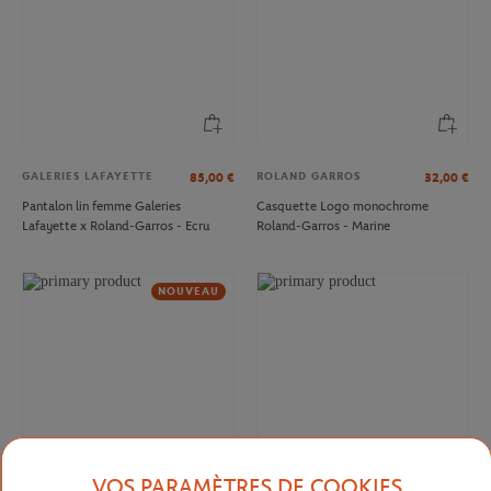
GALERIES LAFAYETTE
ROLAND GARROS
85,00
€
32,00
€
Pantalon lin femme Galeries
Casquette Logo monochrome
Lafayette x Roland-Garros - Ecru
Roland-Garros - Marine
NOUVEAU
VOS PARAMÈTRES DE COOKIES