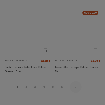
NOUVEAU
ROLAND GARROS
ROLAND GARROS
12,00
€
35,00
€
Porte-monnaie Color Lines Roland-
Casquette Heritage Roland-Garros -
Garros - Ecru
Blanc
1
2
3
4
5
6