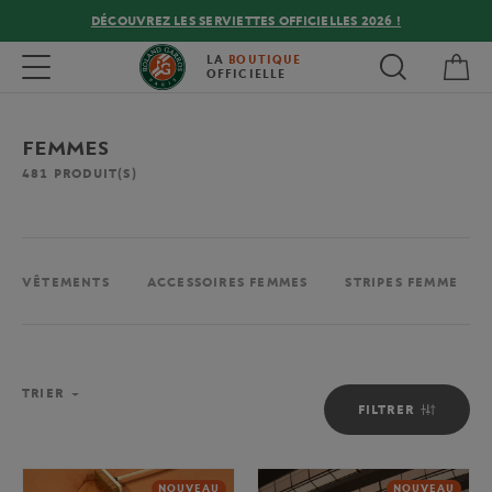
DÉCOUVREZ LES SERVIETTES OFFICIELLES 2026 !
Mon
Toggle navigation
LA
BOUTIQUE
OFFICIELLE
FEMMES
481
PRODUIT(S)
VÊTEMENTS
ACCESSOIRES FEMMES
STRIPES FEMME
TRIER
FILTRER
NOUVEAU
NOUVEAU