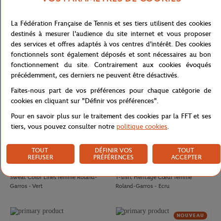
CARRE BLANC
GALERIES LAFAYETTE
80,00
€
50,00
€
La Fédération Française de Tennis et ses tiers utilisent des cookies
Drap de plage officiel joueur•se
T-shirt Chic femme Galeries
destinés à mesurer l'audience du site internet et vous proposer
Roland-Garros 2026 - Multicolor
Lafayette x Roland-Garros - Blanc
des services et offres adaptés à vos centres d'intérêt. Des cookies
fonctionnels sont également déposés et sont nécessaires au bon
NOUVEAU
fonctionnement du site. Contrairement aux cookies évoqués
précédemment, ces derniers ne peuvent être désactivés.
Faites-nous part de vos préférences pour chaque catégorie de
cookies en cliquant sur "Définir vos préférences".
Pour en savoir plus sur le traitement des cookies par la FFT et ses
tiers, vous pouvez consulter notre
politique cookies
.
TOUT
DÉFINIR VOS
TOUT
REFUSER
PRÉFÉRENCES
ACCEPTER
ROLAND GARROS
ROLAND GARROS
75,00
€
37,00
€
Sweat Color Lines femme Roland-
T-shirt Heritage Cœur femme
Garros - Vert
Roland-Garros - Ecru
NOUVEAU