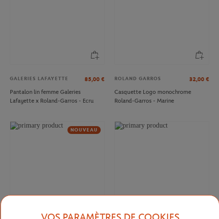
GALERIES LAFAYETTE
ROLAND GARROS
85,00
€
32,00
€
Pantalon lin femme Galeries
Casquette Logo monochrome
Lafayette x Roland-Garros - Ecru
Roland-Garros - Marine
NOUVEAU
VOS PARAMÈTRES DE COOKIES