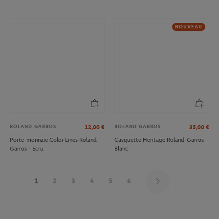
NOUVEAU
ROLAND GARROS
ROLAND GARROS
12,00
€
35,00
€
Porte-monnaie Color Lines Roland-
Casquette Heritage Roland-Garros -
Garros - Ecru
Blanc
1
2
3
4
5
6