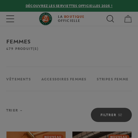
DÉCOUVREZ LES SERVIETTES OFFICIELLES 2026 !
Mon
Toggle navigation
LA
BOUTIQUE
OFFICIELLE
FEMMES
479
PRODUIT(S)
VÊTEMENTS
ACCESSOIRES FEMMES
STRIPES FEMME
TRIER
FILTRER
NOUVEAU
NOUVEAU