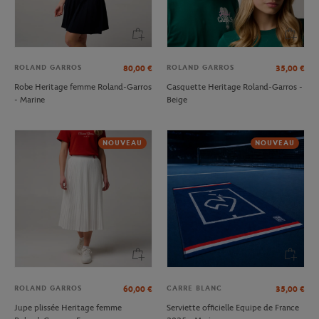
ROLAND GARROS
ROLAND GARROS
80,00
€
35,00
€
Robe Heritage femme Roland-Garros
Casquette Heritage Roland-Garros -
- Marine
Beige
NOUVEAU
NOUVEAU
ROLAND GARROS
CARRE BLANC
60,00
€
35,00
€
Jupe plissée Heritage femme
Serviette officielle Equipe de France