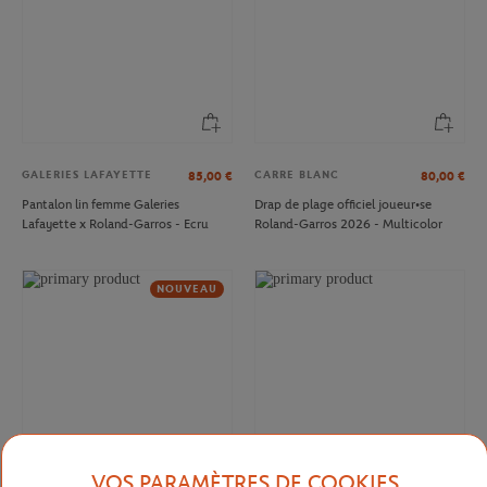
GALERIES LAFAYETTE
CARRE BLANC
85,00
€
80,00
€
Pantalon lin femme Galeries
Drap de plage officiel joueur•se
Lafayette x Roland-Garros - Ecru
Roland-Garros 2026 - Multicolor
NOUVEAU
VOS PARAMÈTRES DE COOKIES