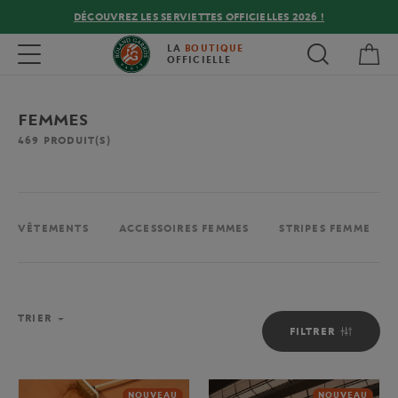
DÉCOUVREZ LES SERVIETTES OFFICIELLES 2026 !
Mon
Toggle navigation
LA
BOUTIQUE
OFFICIELLE
FEMMES
469
PRODUIT(S)
VÊTEMENTS
ACCESSOIRES FEMMES
STRIPES FEMME
TRIER
FILTRER
NOUVEAU
NOUVEAU