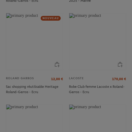
Roland-Garros - Ecru
2025 - Marine
NOUVEAU
ROLAND GARROS
LACOSTE
12,00
€
170,00
€
Sac shopping réutilisable Heritage
Robe Club femme Lacoste x Roland-
Roland-Garros - Ecru
Garros - Ecru