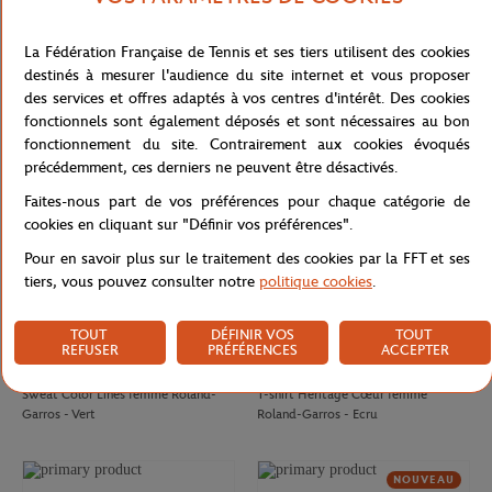
ROLAND GARROS
GALERIES LAFAYETTE
32,00
€
50,00
€
La Fédération Française de Tennis et ses tiers utilisent des cookies
Casquette Logo monochrome
T-shirt Chic femme Galeries
destinés à mesurer l'audience du site internet et vous proposer
Roland-Garros - Blanc
Lafayette x Roland-Garros - Blanc
des services et offres adaptés à vos centres d'intérêt. Des cookies
fonctionnels sont également déposés et sont nécessaires au bon
NOUVEAU
fonctionnement du site. Contrairement aux cookies évoqués
précédemment, ces derniers ne peuvent être désactivés.
Faites-nous part de vos préférences pour chaque catégorie de
cookies en cliquant sur "Définir vos préférences".
Pour en savoir plus sur le traitement des cookies par la FFT et ses
tiers, vous pouvez consulter notre
politique cookies
.
TOUT
DÉFINIR VOS
TOUT
REFUSER
PRÉFÉRENCES
ACCEPTER
ROLAND GARROS
ROLAND GARROS
75,00
€
37,00
€
Sweat Color Lines femme Roland-
T-shirt Heritage Cœur femme
Garros - Vert
Roland-Garros - Ecru
NOUVEAU