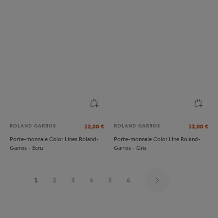
ROLAND GARROS
ROLAND GARROS
12,00
€
12,00
€
Porte-monnaie Color Lines Roland-
Porte-monnaie Color Line Roland-
Garros - Ecru
Garros - Gris
1
2
3
4
5
6