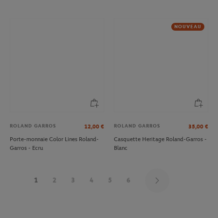
NOUVEAU
ROLAND GARROS
ROLAND GARROS
12,00
€
35,00
€
Porte-monnaie Color Lines Roland-
Casquette Heritage Roland-Garros -
Garros - Ecru
Blanc
1
2
3
4
5
6