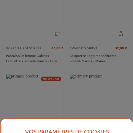
GALERIES LAFAYETTE
ROLAND GARROS
85,00
€
32,00
€
Pantalon lin femme Galeries
Casquette Logo monochrome
Lafayette x Roland-Garros - Ecru
Roland-Garros - Marine
NOUVEAU
VOS PARAMÈTRES DE COOKIES