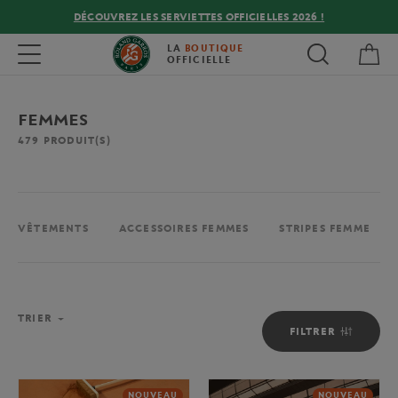
DÉCOUVREZ LES SERVIETTES OFFICIELLES 2026 !
Mon
Toggle navigation
LA
BOUTIQUE
OFFICIELLE
FEMMES
479
PRODUIT(S)
VÊTEMENTS
ACCESSOIRES FEMMES
STRIPES FEMME
TRIER
FILTRER
NOUVEAU
NOUVEAU