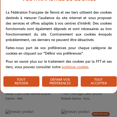
CARRE BLANC
GALERIES LAFAYETTE
80,00
€
50,00
€
La Fédération Française de Tennis et ses tiers utilisent des cookies
Drap de plage officiel joueur•se
T-shirt Chic femme Galeries
destinés à mesurer l'audience du site internet et vous proposer
Roland-Garros 2026 - Multicolor
Lafayette x Roland-Garros - Blanc
des services et offres adaptés à vos centres d'intérêt. Des cookies
fonctionnels sont également déposés et sont nécessaires au bon
NOUVEAU
fonctionnement du site. Contrairement aux cookies évoqués
précédemment, ces derniers ne peuvent être désactivés.
Faites-nous part de vos préférences pour chaque catégorie de
cookies en cliquant sur "Définir vos préférences".
Pour en savoir plus sur le traitement des cookies par la FFT et ses
tiers, vous pouvez consulter notre
politique cookies
.
TOUT
DÉFINIR VOS
TOUT
REFUSER
PRÉFÉRENCES
ACCEPTER
ROLAND GARROS
ROLAND GARROS
75,00
€
37,00
€
Sweat Color Lines femme Roland-
T-shirt Heritage Cœur femme
Garros - Vert
Roland-Garros - Ecru
NOUVEAU