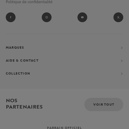
Politique de confidentialité
et ramasseurs de balles du tournoi parisien.
Fan absolu de Novak Djokovic ? Laissez-vous tenter par sa
collection performance constituée d’un polo, d’un short et d’une
veste, exclusivement imaginés pour le Grand-Chelem parisien.
MARQUES
AIDE & CONTACT
COLLECTION
NOS
VOIR TOUT
PARTENAIRES
PARRAIN OFFICIEL