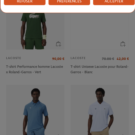
REFUSER
PRÉFÉRENCES
ACCEPTER
LACOSTE
LACOSTE
90,00
€
70.00
€
42,00
€
T-shirt Performance homme Lacoste
T-shirt Unisexe Lacoste pour Roland-
x Roland-Garros - Vert
Garros - Blanc