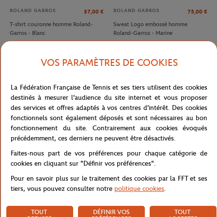
ROLAND GARROS
ROLAND GARROS
37,00
€
75,00
€
T-shirt couronne homme Roland-
Sweat Logo embossé homme
Garros - Blanc
Roland-Garros - Marine
VOS PARAMÈTRES DE COOKIES
La Fédération Française de Tennis et ses tiers utilisent des cookies
destinés à mesurer l'audience du site internet et vous proposer
des services et offres adaptés à vos centres d'intérêt. Des cookies
fonctionnels sont également déposés et sont nécessaires au bon
fonctionnement du site. Contrairement aux cookies évoqués
précédemment, ces derniers ne peuvent être désactivés.
Faites-nous part de vos préférences pour chaque catégorie de
LACOSTE
LACOSTE
90,00
€
140,00
€
cookies en cliquant sur "Définir vos préférences".
Espadrilles Club Homme Lacoste x
Polo Arbitre Homme Lacoste x
Pour en savoir plus sur le traitement des cookies par la FFT et ses
Roland-Garros - Terre Battue
Roland-Garros - Marine
tiers, vous pouvez consulter notre
politique cookies
.
TOUT
DÉFINIR VOS
TOUT