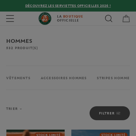
DÉCOUVREZ LES SERVIETTES OFFICIELLES 2026 !
Mon
Toggle navigation
LA
BOUTIQUE
OFFICIELLE
HOMMES
532
PRODUIT(S)
VÊTEMENTS
ACCESSOIRES HOMMES
STRIPES HOMME
TRIER
FILTRER
STOCK LIMITÉ
STOCK LIMITÉ