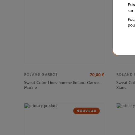
Fai
sur
Pou
pou
70,00
€
ROLAND GARROS
ROLAND 
Sweat Color Lines homme Roland-Garros -
Sweat Col
Marine
Blanc
NOUVEAU