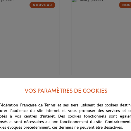
NOUVEAU
NOU
37,00
€
GARROS
ROLAND GARROS
VOS PARAMÈTRES DE COOKIES
T-shirt Signature homme Roland-
ogo homme Roland-Garros - Gris
Marine
Fédération Française de Tennis et ses tiers utilisent des cookies desti
urer l'audience du site internet et vous proposer des services et of
ptés à vos centres d'intérêt. Des cookies fonctionnels sont égale
osés et sont nécessaires au bon fonctionnement du site. Contrairement
kies évoqués précédemment, ces derniers ne peuvent être désactivés.