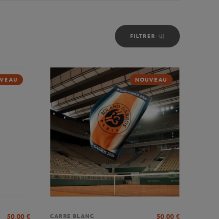
FILTRER
VEAU
NOUVEAU
50,00
€
50,00
€
CARRE BLANC