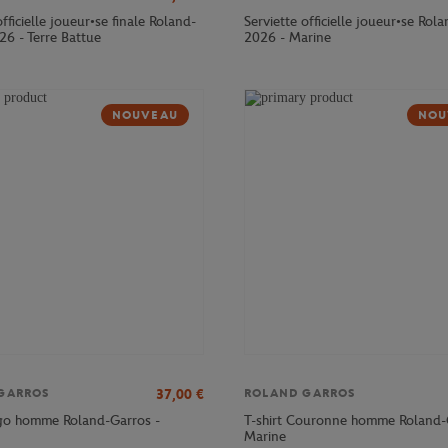
officielle joueur•se finale Roland-
Serviette officielle joueur•se Rol
26 - Terre Battue
2026 - Marine
NOUVEAU
NOU
37,00
€
GARROS
ROLAND GARROS
ogo homme Roland-Garros -
T-shirt Couronne homme Roland-
Marine