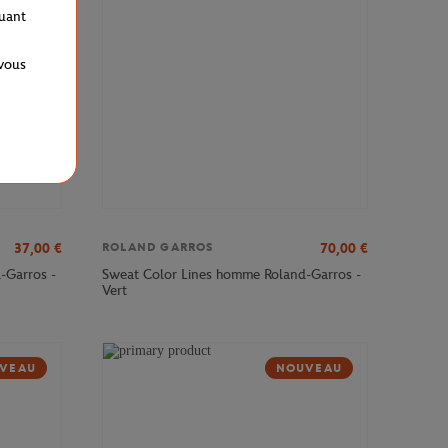
quant
 vous
37,00
€
70,00
€
ROLAND GARROS
-Garros -
Sweat Color Lines homme Roland-Garros -
Vert
VEAU
NOUVEAU