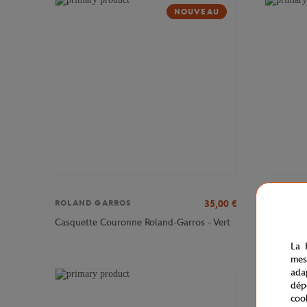
NOUVEAU
35,00
€
ROLAND GARROS
ROLAND 
Casquette Couronne Roland-Garros - Vert
T-shirt L
La 
mes
ada
dép
coo