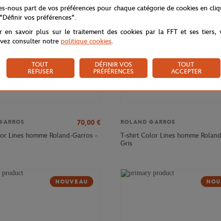
tes-nous part de vos préférences pour chaque catégorie de cookies en cli
 "Définir vos préférences".
r en savoir plus sur le traitement des cookies par la FFT et ses tiers,
vez consulter notre
politique cookies
.
TOUT
DÉFINIR VOS
TOUT
REFUSER
PRÉFÉRENCES
ACCEPTER
70,00
€
GARROS
ROLAND GARROS
or Lines homme Roland-Garros -
T-shirt Color Lines homme Roland
Gris
NOUVEAU
NOU