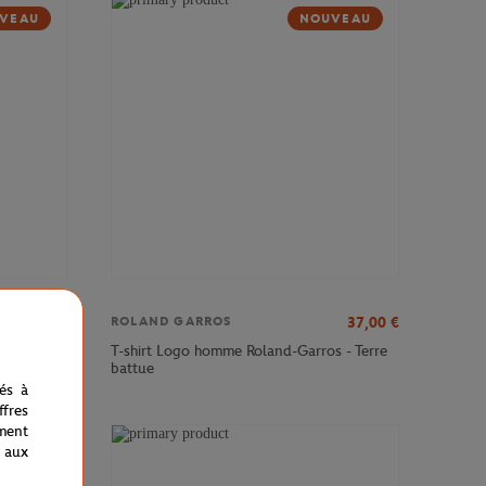
VEAU
NOUVEAU
37,00
€
37,00
€
ROLAND GARROS
Garros -
T-shirt Logo homme Roland-Garros - Terre
battue
nés à
fres
ment
 aux