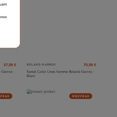
quant
 vous
37,00
€
70,00
€
ROLAND GARROS
-Garros -
Sweat Color Lines homme Roland-Garros -
Blanc
VEAU
NOUVEAU