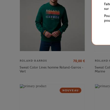
Fai
sur
Pou
pou
70,00
€
ROLAND GARROS
ROLAND 
Sweat Color Lines homme Roland-Garros -
Sweat Col
Vert
Marine
NOUVEAU