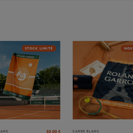
STOCK LIMITÉ
NOU
50,00
€
LANC
CARRE BLANC