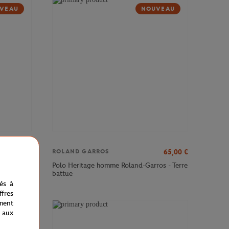
VEAU
NOUVEAU
65,00
€
65,00
€
ROLAND GARROS
ros -
Polo Heritage homme Roland-Garros - Terre
battue
nés à
fres
ment
 aux