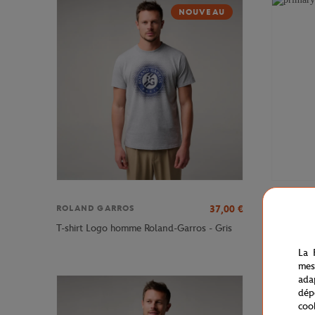
NOUVEAU
37,00
€
ROLAND GARROS
ROLAND 
T-shirt L
T-shirt Logo homme Roland-Garros - Gris
battue
La 
mes
ada
dép
coo