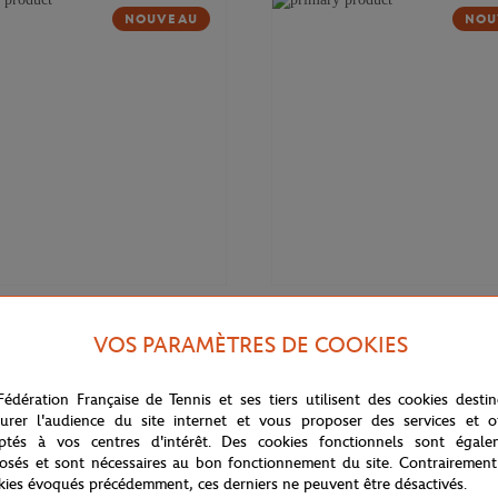
NOUVEAU
NOU
37,00
€
GARROS
ROLAND GARROS
VOS PARAMÈTRES DE COOKIES
ogo homme Roland-Garros - Terre
Polo Heritage homme Roland-Gar
Marine
Fédération Française de Tennis et ses tiers utilisent des cookies desti
urer l'audience du site internet et vous proposer des services et of
ptés à vos centres d'intérêt. Des cookies fonctionnels sont égale
osés et sont nécessaires au bon fonctionnement du site. Contrairement
kies évoqués précédemment, ces derniers ne peuvent être désactivés.