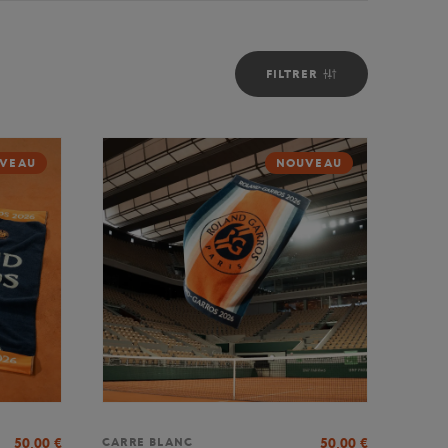
FILTRER
VEAU
NOUVEAU
50,00
€
50,00
€
CARRE BLANC