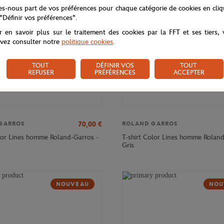
tes-nous part de vos préférences pour chaque catégorie de cookies en cli
 "Définir vos préférences".
r en savoir plus sur le traitement des cookies par la FFT et ses tiers,
vez consulter notre
politique cookies
.
TOUT
DÉFINIR VOS
TOUT
REFUSER
PRÉFÉRENCES
ACCEPTER
70,00
€
GARROS
ROLAND GARROS
or Lines homme Roland-Garros -
T-shirt Color Lines homme Roland
Gris
NOUVEAU
NOU