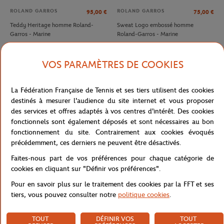
ROLAND GARROS
ROLAND GARROS
95,00
€
75,00
€
Teddy Heritage homme Roland-
Sweat Logo embossé homme
Garros - Marine
Roland-Garros - Marine
VOS PARAMÈTRES DE COOKIES
La Fédération Française de Tennis et ses tiers utilisent des cookies
destinés à mesurer l'audience du site internet et vous proposer
des services et offres adaptés à vos centres d'intérêt. Des cookies
fonctionnels sont également déposés et sont nécessaires au bon
fonctionnement du site. Contrairement aux cookies évoqués
précédemment, ces derniers ne peuvent être désactivés.
Faites-nous part de vos préférences pour chaque catégorie de
LACOSTE
LACOSTE
90,00
€
140,00
€
cookies en cliquant sur "Définir vos préférences".
Espadrilles Club Homme Lacoste x
Polo Arbitre Homme Lacoste x
Pour en savoir plus sur le traitement des cookies par la FFT et ses
Roland-Garros - Terre Battue
Roland-Garros - Marine
tiers, vous pouvez consulter notre
politique cookies
.
TOUT
DÉFINIR VOS
TOUT