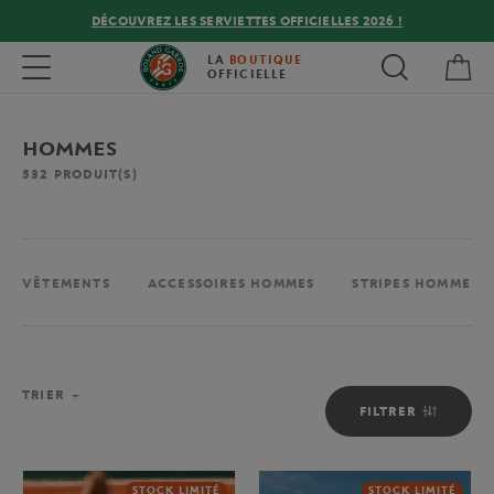
DÉCOUVREZ LES SERVIETTES OFFICIELLES 2026 !
Mon
Toggle navigation
LA
BOUTIQUE
OFFICIELLE
HOMMES
532
PRODUIT(S)
VÊTEMENTS
ACCESSOIRES HOMMES
STRIPES HOMME
TRIER
FILTRER
STOCK LIMITÉ
STOCK LIMITÉ