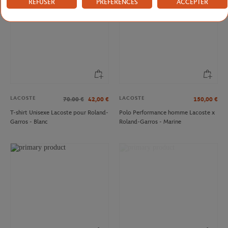
REFUSER
PRÉFÉRENCES
ACCEPTER
LACOSTE
LACOSTE
70.00
€
42,00
€
150,00
€
T-shirt Unisexe Lacoste pour Roland-
Polo Performance homme Lacoste x
Garros - Blanc
Roland-Garros - Marine