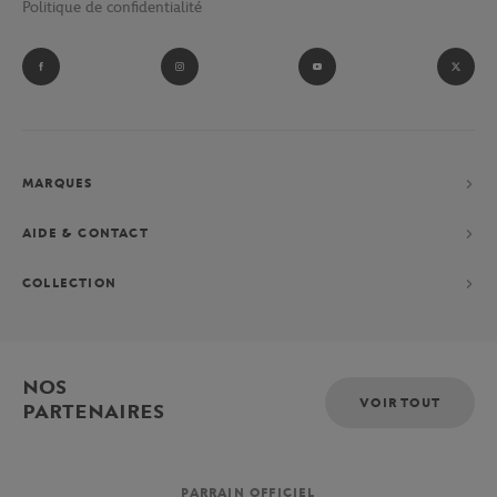
Politique de confidentialité
et ramasseurs de balles du tournoi parisien.
Fan absolu de Novak Djokovic ? Laissez-vous tenter par sa
collection performance constituée d’un polo, d’un short et d’une
veste, exclusivement imaginés pour le Grand-Chelem parisien.
MARQUES
AIDE & CONTACT
COLLECTION
NOS
VOIR TOUT
PARTENAIRES
PARRAIN OFFICIEL