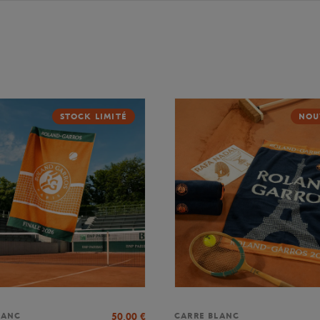
STOCK LIMITÉ
NOU
50,00
€
LANC
CARRE BLANC