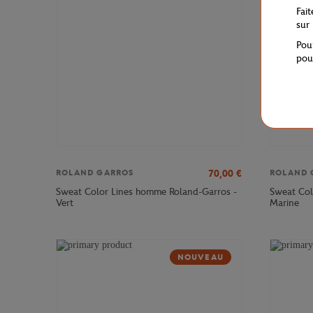
Fai
sur
Pou
pou
70,00
€
ROLAND GARROS
ROLAND 
Sweat Color Lines homme Roland-Garros -
Sweat Col
Vert
Marine
NOUVEAU