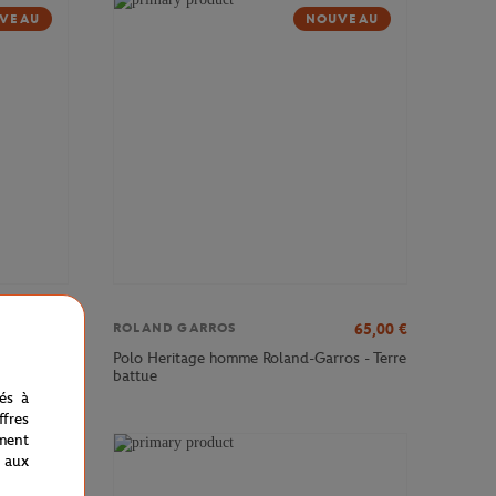
VEAU
NOUVEAU
65,00
€
65,00
€
ROLAND GARROS
ros -
Polo Heritage homme Roland-Garros - Terre
battue
nés à
fres
ment
 aux