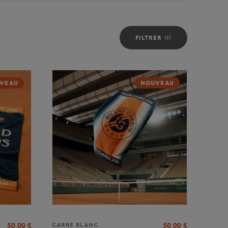
FILTRER
VEAU
NOUVEAU
50,00
€
50,00
€
CARRE BLANC