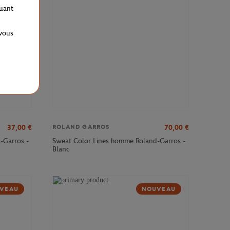
quant
 vous
37,00
€
70,00
€
ROLAND GARROS
-Garros -
Sweat Color Lines homme Roland-Garros -
Blanc
VEAU
NOUVEAU