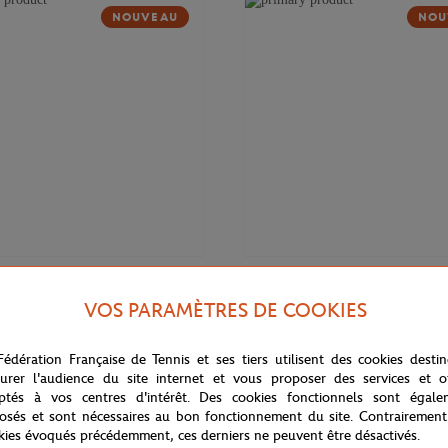
NOUVEAU
NOU
37,00
€
GARROS
ROLAND GARROS
VOS PARAMÈTRES DE COOKIES
ogo homme Roland-Garros - Terre
Polo Heritage homme Roland-Gar
Marine
Fédération Française de Tennis et ses tiers utilisent des cookies desti
urer l'audience du site internet et vous proposer des services et of
ptés à vos centres d'intérêt. Des cookies fonctionnels sont égale
osés et sont nécessaires au bon fonctionnement du site. Contrairement
kies évoqués précédemment, ces derniers ne peuvent être désactivés.