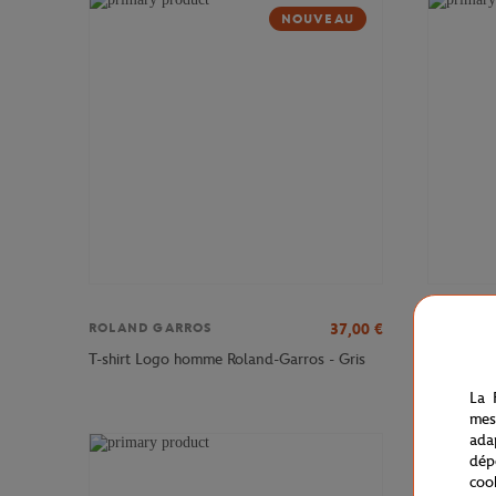
NOUVEAU
37,00
€
ROLAND GARROS
ROLAND 
T-shirt L
T-shirt Logo homme Roland-Garros - Gris
battue
La 
mes
ada
dép
coo