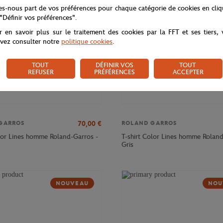
tes-nous part de vos préférences pour chaque catégorie de cookies en cli
 "Définir vos préférences".
r en savoir plus sur le traitement des cookies par la FFT et ses tiers,
vez consulter notre
politique cookies
.
TOUT
DÉFINIR VOS
TOUT
REFUSER
PRÉFÉRENCES
ACCEPTER
70,00
€
GARROS
ROLAND GARROS
or Lines homme Roland-Garros -
T-shirt Color Lines homme Roland
Gris
NOUVEAU
NOU