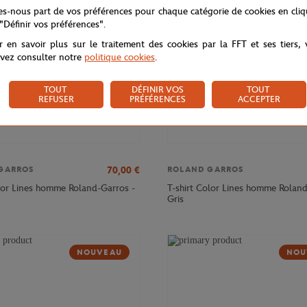
tes-nous part de vos préférences pour chaque catégorie de cookies en cli
 "Définir vos préférences".
r en savoir plus sur le traitement des cookies par la FFT et ses tiers,
vez consulter notre
politique cookies
.
TOUT
DÉFINIR VOS
TOUT
REFUSER
PRÉFÉRENCES
ACCEPTER
70,00
€
GARROS
ROLAND GARROS
or Lines homme Roland-Garros -
T-shirt Color Lines homme Roland
Gris
NOUVEAU
NOU