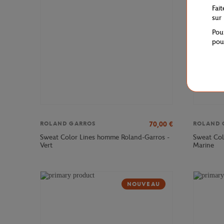
Fai
sur
Pou
pou
70,00
€
ROLAND GARROS
ROLAND 
Sweat Color Lines homme Roland-Garros -
Sweat Col
Vert
Marine
NOUVEAU