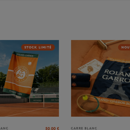
STOCK LIMITÉ
NOU
50,00
€
LANC
CARRE BLANC