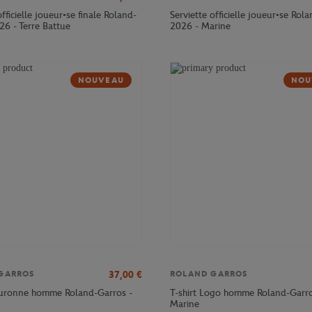
officielle joueur•se finale Roland-
Serviette officielle joueur•se Rol
26 - Terre Battue
2026 - Marine
NOUVEAU
NOU
37,00
€
GARROS
ROLAND GARROS
ouronne homme Roland-Garros -
T-shirt Logo homme Roland-Garro
Marine