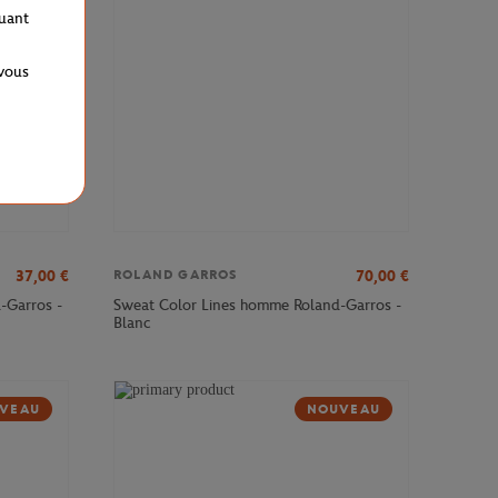
quant
 vous
37,00
€
70,00
€
ROLAND GARROS
-Garros -
Sweat Color Lines homme Roland-Garros -
Blanc
VEAU
NOUVEAU