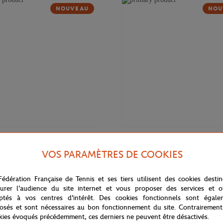
NOUVEAU
NOU
37,00
€
GARROS
ROLAND GARROS
VOS PARAMÈTRES DE COOKIES
ogo homme Roland-Garros - Terre
Pull Heritage homme Roland-Garr
Fédération Française de Tennis et ses tiers utilisent des cookies desti
urer l'audience du site internet et vous proposer des services et of
ptés à vos centres d'intérêt. Des cookies fonctionnels sont égale
osés et sont nécessaires au bon fonctionnement du site. Contrairement
kies évoqués précédemment, ces derniers ne peuvent être désactivés.