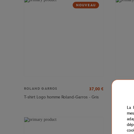
NOUVEAU
37,00
€
ROLAND GARROS
ROLAND 
T-shirt L
T-shirt Logo homme Roland-Garros - Gris
battue
La 
mes
ada
dép
coo