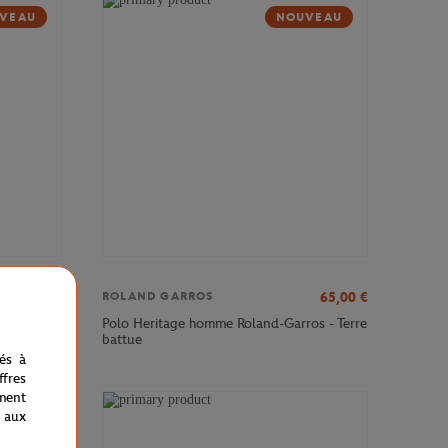
VEAU
NOUVEAU
85,00
€
65,00
€
ROLAND GARROS
Polo Heritage homme Roland-Garros - Terre
os - Vert
battue
nés à
fres
ment
 aux