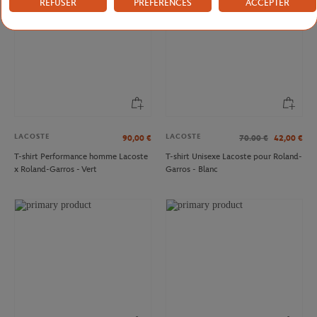
REFUSER
PRÉFÉRENCES
ACCEPTER
LACOSTE
LACOSTE
90,00
€
70.00
€
42,00
€
T-shirt Performance homme Lacoste
T-shirt Unisexe Lacoste pour Roland-
x Roland-Garros - Vert
Garros - Blanc