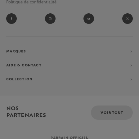
Politique de confidentialité
et ramasseurs de balles du tournoi parisien.
Fan absolu de Novak Djokovic ? Laissez-vous tenter par sa
collection performance constituée d’un polo, d’un short et d’une
veste, exclusivement imaginés pour le Grand-Chelem parisien.
MARQUES
AIDE & CONTACT
COLLECTION
NOS
VOIR TOUT
PARTENAIRES
PARRAIN OFFICIEL