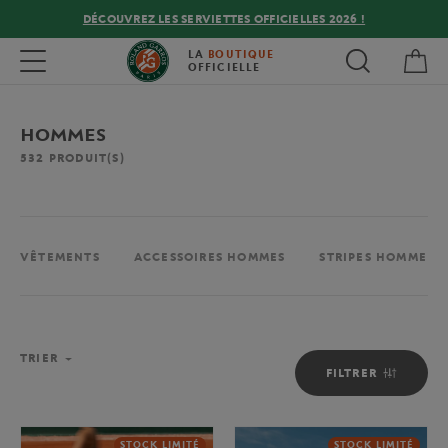
DÉCOUVREZ LES SERVIETTES OFFICIELLES 2026 !
Mon
Toggle navigation
LA
BOUTIQUE
OFFICIELLE
HOMMES
532
PRODUIT(S)
VÊTEMENTS
ACCESSOIRES HOMMES
STRIPES HOMME
TRIER
FILTRER
STOCK LIMITÉ
STOCK LIMITÉ