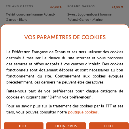
ROLAND GARROS
ROLAND GARROS
37,00
€
75,00
€
T-shirt couronne homme Roland-
Sweat Logo embossé homme
Garros - Blanc
Roland-Garros - Marine
VOS PARAMÈTRES DE COOKIES
La Fédération Française de Tennis et ses tiers utilisent des cookies
destinés à mesurer l'audience du site internet et vous proposer
des services et offres adaptés à vos centres d'intérêt. Des cookies
fonctionnels sont également déposés et sont nécessaires au bon
fonctionnement du site. Contrairement aux cookies évoqués
précédemment, ces derniers ne peuvent être désactivés.
Faites-nous part de vos préférences pour chaque catégorie de
LACOSTE
LACOSTE
90,00
€
140,00
€
cookies en cliquant sur "Définir vos préférences".
Espadrilles Club Homme Lacoste x
Polo Arbitre Homme Lacoste x
Pour en savoir plus sur le traitement des cookies par la FFT et ses
Roland-Garros - Terre Battue
Roland-Garros - Marine
tiers, vous pouvez consulter notre
politique cookies
.
TOUT
DÉFINIR VOS
TOUT