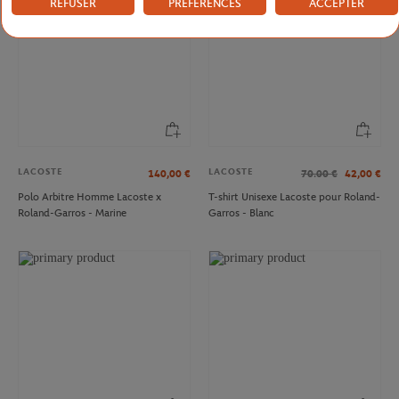
REFUSER
PRÉFÉRENCES
ACCEPTER
LACOSTE
LACOSTE
140,00
€
70.00
€
42,00
€
Polo Arbitre Homme Lacoste x
T-shirt Unisexe Lacoste pour Roland-
Roland-Garros - Marine
Garros - Blanc