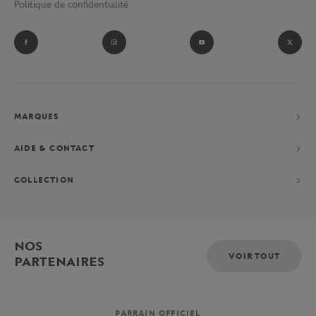
Politique de confidentialité
et ramasseurs de balles du tournoi parisien.
Fan absolu de Novak Djokovic ? Laissez-vous tenter par sa
collection performance constituée d’un polo, d’un short et d’une
veste, exclusivement imaginés pour le Grand-Chelem parisien.
MARQUES
AIDE & CONTACT
COLLECTION
NOS
VOIR TOUT
PARTENAIRES
PARRAIN OFFICIEL