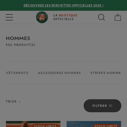
DÉCOUVREZ LES SERVIETTES OFFICIELLES 2026 !
Mon
Toggle navigation
LA
BOUTIQUE
OFFICIELLE
HOMMES
532
PRODUIT(S)
VÊTEMENTS
ACCESSOIRES HOMMES
STRIPES HOMME
TRIER
FILTRER
STOCK LIMITÉ
STOCK LIMITÉ