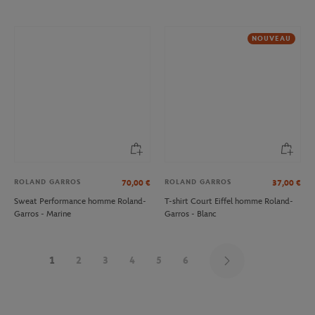
NOUVEAU
ROLAND GARROS
ROLAND GARROS
70,00
€
37,00
€
Sweat Performance homme Roland-
T-shirt Court Eiffel homme Roland-
Garros - Marine
Garros - Blanc
1
2
3
4
5
6