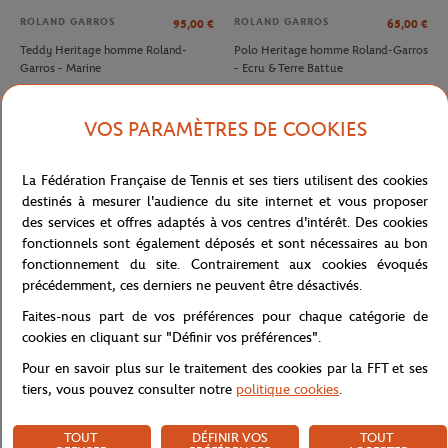
ROLAND GARROS
ROLAND GARROS
95,00
€
65,00
€
Teddy Heritage homme Roland-
Polo Heritage homme Roland-Garros
Garros - Marine
- Ecru & Terre Battue
VOS PARAMÈTRES DE COOKIES
La Fédération Française de Tennis et ses tiers utilisent des cookies
destinés à mesurer l'audience du site internet et vous proposer
des services et offres adaptés à vos centres d'intérêt. Des cookies
fonctionnels sont également déposés et sont nécessaires au bon
fonctionnement du site. Contrairement aux cookies évoqués
précédemment, ces derniers ne peuvent être désactivés.
Faites-nous part de vos préférences pour chaque catégorie de
LACOSTE
LACOSTE
80.00
€
56,00
€
90,00
€
cookies en cliquant sur "Définir vos préférences".
T-shirt tennis unisexe Ultra-Dry Sport
Espadrilles Club Homme Lacoste x
Pour en savoir plus sur le traitement des cookies par la FFT et ses
Édition Roland Garros
Roland-Garros - Terre Battue
tiers, vous pouvez consulter notre
politique cookies
.
TOUT
DÉFINIR VOS
TOUT