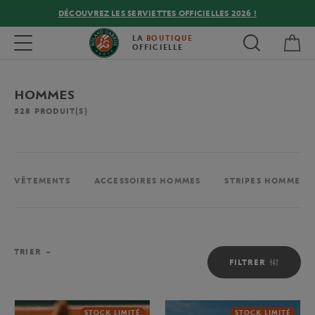
DÉCOUVREZ LES SERVIETTES OFFICIELLES 2026 !
Mon
Toggle navigation
LA
BOUTIQUE
OFFICIELLE
HOMMES
528
PRODUIT(S)
VÊTEMENTS
ACCESSOIRES HOMMES
STRIPES HOMME
TRIER
FILTRER
STOCK LIMITÉ
STOCK LIMITÉ