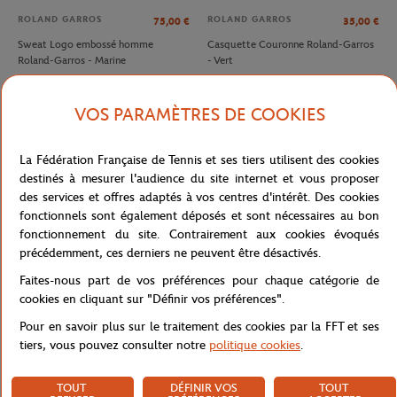
ROLAND GARROS
ROLAND GARROS
75,00
€
35,00
€
Sweat Logo embossé homme
Casquette Couronne Roland-Garros
Roland-Garros - Marine
- Vert
VOS PARAMÈTRES DE COOKIES
La Fédération Française de Tennis et ses tiers utilisent des cookies
destinés à mesurer l'audience du site internet et vous proposer
des services et offres adaptés à vos centres d'intérêt. Des cookies
fonctionnels sont également déposés et sont nécessaires au bon
fonctionnement du site. Contrairement aux cookies évoqués
précédemment, ces derniers ne peuvent être désactivés.
Faites-nous part de vos préférences pour chaque catégorie de
LACOSTE
LACOSTE
90,00
€
140,00
€
cookies en cliquant sur "Définir vos préférences".
Espadrilles Club Homme Lacoste x
Polo Arbitre Homme Lacoste x
Pour en savoir plus sur le traitement des cookies par la FFT et ses
Roland-Garros - Terre Battue
Roland-Garros - Marine
tiers, vous pouvez consulter notre
politique cookies
.
TOUT
DÉFINIR VOS
TOUT