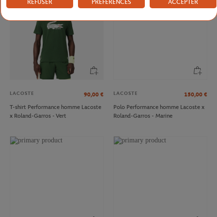
REFUSER
PRÉFÉRENCES
ACCEPTER
LACOSTE
LACOSTE
90,00
€
150,00
€
T-shirt Performance homme Lacoste
Polo Performance homme Lacoste x
x Roland-Garros - Vert
Roland-Garros - Marine