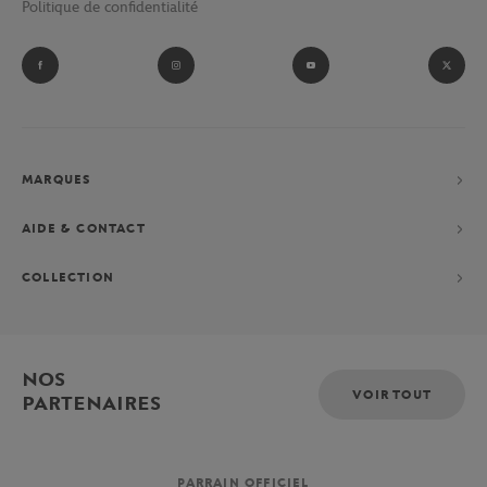
Politique de confidentialité
et ramasseurs de balles du tournoi parisien.
Fan absolu de Novak Djokovic ? Laissez-vous tenter par sa
collection performance constituée d’un polo, d’un short et d’une
veste, exclusivement imaginés pour le Grand-Chelem parisien.
MARQUES
AIDE & CONTACT
COLLECTION
NOS
VOIR TOUT
PARTENAIRES
PARRAIN OFFICIEL