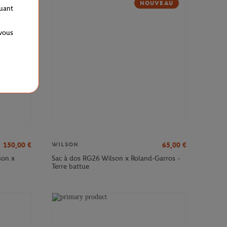
NOUVEAU
quant
 vous
150,00
€
65,00
€
WILSON
son x
Sac à dos RG26 Wilson x Roland-Garros -
Terre battue