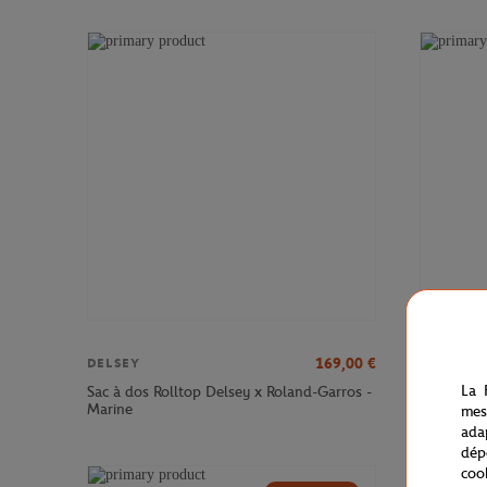
169,00
€
DELSEY
DELSEY
La 
Sac à dos Rolltop Delsey x Roland-Garros -
Sac à dos
Marine
Roland-Ga
mes
ada
dép
coo