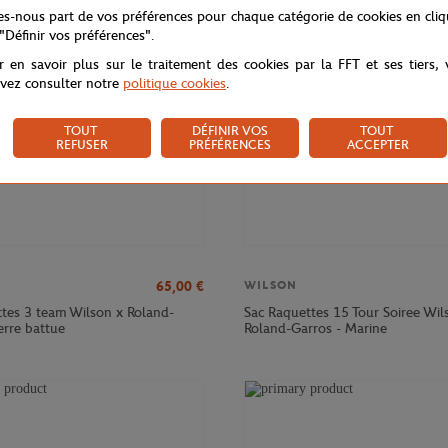
NOUVEAU
tes-nous part de vos préférences pour chaque catégorie de cookies en cli
 "Définir vos préférences".
r en savoir plus sur le traitement des cookies par la FFT et ses tiers,
vez consulter notre
politique cookies
.
TOUT
DÉFINIR VOS
TOUT
REFUSER
PRÉFÉRENCES
ACCEPTER
65,00
€
WILSON
ttes 3 team Wilson x Roland-
Sac Raquettes 15 Tour Soiree Wil
erre battue
Roland-Garros - Marine