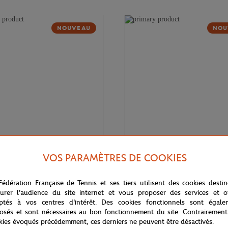
NOUVEAU
NOU
VOS PARAMÈTRES DE COOKIES
169,00
€
DELSEY
Fédération Française de Tennis et ses tiers utilisent des cookies desti
 Cadence Soft 14" Delsey x
Valise cabine Cadence (55cm) Del
rros - Marine
Roland-Garros - Marine
urer l'audience du site internet et vous proposer des services et of
ptés à vos centres d'intérêt. Des cookies fonctionnels sont égale
osés et sont nécessaires au bon fonctionnement du site. Contrairement
kies évoqués précédemment, ces derniers ne peuvent être désactivés.