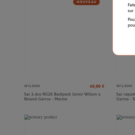
NOUVEAU
Fai
sur
Pou
pou
40,00
€
WILSON
WILSON
Sac à dos RG26 Backpack Junior Wilson x
Sac raque
Roland-Garros - Marine
Garros - T