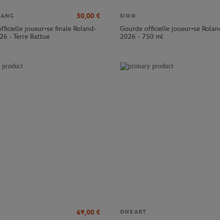
50,00
€
LANC
SIGG
officielle joueur•se finale Roland-
Gourde officielle joueur•se Rola
26 - Terre Battue
2026 - 750 ml
69,00
€
ONEART