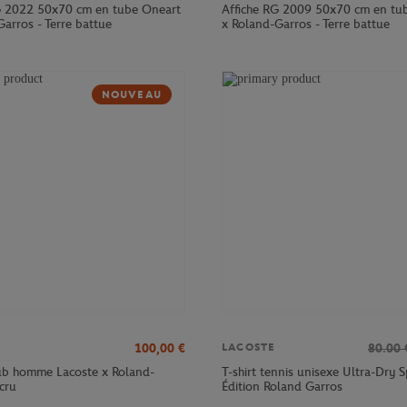
G 2022 50x70 cm en tube Oneart
Affiche RG 2009 50x70 cm en tu
arros - Terre battue
x Roland-Garros - Terre battue
NOUVEAU
100,00
€
80.00
LACOSTE
lub homme Lacoste x Roland-
T-shirt tennis unisexe Ultra-Dry S
cru
Édition Roland Garros