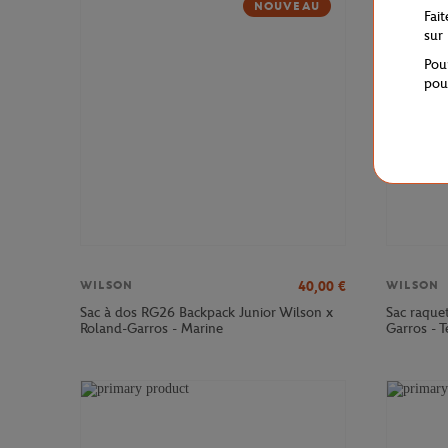
NOUVEAU
Fai
sur
Pou
pou
40,00
€
WILSON
WILSON
Sac à dos RG26 Backpack Junior Wilson x
Sac raque
Roland-Garros - Marine
Garros - T