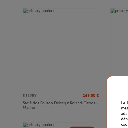
169,00
€
DELSEY
DELSEY
La 
Sac à dos Rolltop Delsey x Roland-Garros -
Sac à dos
Marine
Roland-Ga
mes
ada
dép
coo