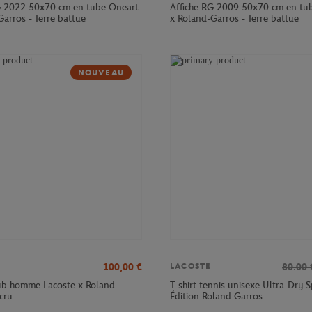
G 2022 50x70 cm en tube Oneart
Affiche RG 2009 50x70 cm en tu
arros - Terre battue
x Roland-Garros - Terre battue
NOUVEAU
100,00
€
80.00
LACOSTE
lub homme Lacoste x Roland-
T-shirt tennis unisexe Ultra-Dry S
cru
Édition Roland Garros