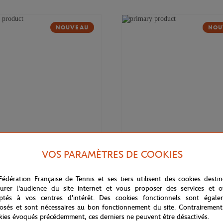
NOUVEAU
NOU
VOS PARAMÈTRES DE COOKIES
169,00
€
DELSEY
Fédération Française de Tennis et ses tiers utilisent des cookies desti
 Cadence Soft 14" Delsey x
Valise cabine Cadence (55cm) Del
rros - Marine
Roland-Garros - Marine
urer l'audience du site internet et vous proposer des services et of
ptés à vos centres d'intérêt. Des cookies fonctionnels sont égale
osés et sont nécessaires au bon fonctionnement du site. Contrairement
kies évoqués précédemment, ces derniers ne peuvent être désactivés.