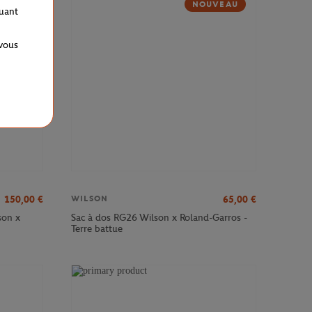
NOUVEAU
quant
 vous
150,00
€
65,00
€
WILSON
son x
Sac à dos RG26 Wilson x Roland-Garros -
Terre battue