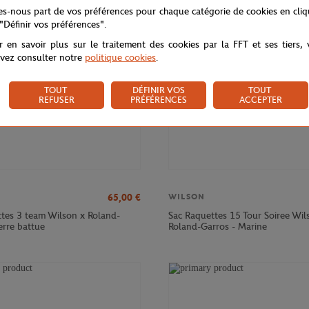
NOUVEAU
tes-nous part de vos préférences pour chaque catégorie de cookies en cli
 "Définir vos préférences".
r en savoir plus sur le traitement des cookies par la FFT et ses tiers,
vez consulter notre
politique cookies
.
TOUT
DÉFINIR VOS
TOUT
REFUSER
PRÉFÉRENCES
ACCEPTER
65,00
€
WILSON
ttes 3 team Wilson x Roland-
Sac Raquettes 15 Tour Soiree Wil
erre battue
Roland-Garros - Marine