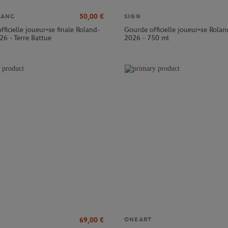
50,00
€
LANC
SIGG
officielle joueur•se finale Roland-
Gourde officielle joueur•se Rola
26 - Terre Battue
2026 - 750 ml
69,00
€
ONEART