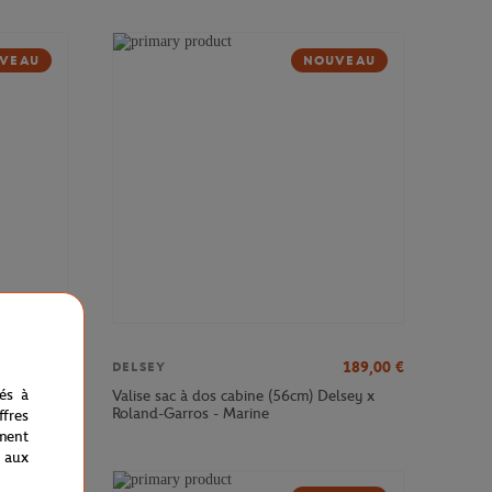
VEAU
NOUVEAU
379,00
€
189,00
€
DELSEY
nés à
sey x
Valise sac à dos cabine (56cm) Delsey x
Roland-Garros - Marine
fres
ment
 aux