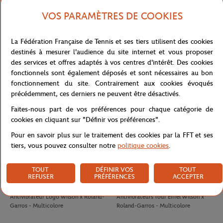
VOS PARAMÈTRES DE COOKIES
LACOSTE
LACOSTE
90,00
€
140,00
€
La Fédération Française de Tennis et ses tiers utilisent des cookies
T-shirt Performance homme Lacoste
Polo Arbitre Homme Lacoste x
destinés à mesurer l'audience du site internet et vous proposer
x Roland-Garros - Vert
Roland-Garros - Vert
des services et offres adaptés à vos centres d'intérêt. Des cookies
fonctionnels sont également déposés et sont nécessaires au bon
fonctionnement du site. Contrairement aux cookies évoqués
précédemment, ces derniers ne peuvent être désactivés.
Faites-nous part de vos préférences pour chaque catégorie de
cookies en cliquant sur "Définir vos préférences".
Pour en savoir plus sur le traitement des cookies par la FFT et ses
tiers, vous pouvez consulter notre
politique cookies
.
TOUT
DÉFINIR VOS
TOUT
REFUSER
PRÉFÉRENCES
ACCEPTER
WILSON
WILSON
8,00
€
8,00
€
Antivibrateur Logo Wilson x Roland-
Antivibrateurs Tour Eiffel Wilson x
Garros - Multicolore
Roland-Garros - Multicolore