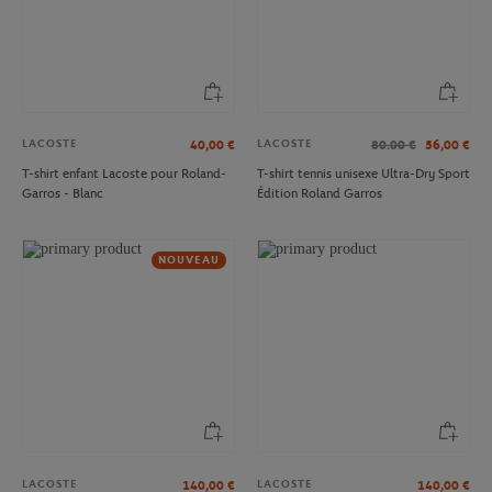
LACOSTE
LACOSTE
40,00
€
80.00
€
56,00
€
T-shirt enfant Lacoste pour Roland-
T-shirt tennis unisexe Ultra-Dry Sport
Garros - Blanc
Édition Roland Garros
NOUVEAU
LACOSTE
LACOSTE
140,00
€
140,00
€