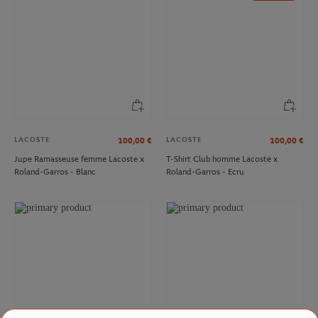
LACOSTE
LACOSTE
100,00
€
100,00
€
Jupe Ramasseuse femme Lacoste x
T-Shirt Club homme Lacoste x
Roland-Garros - Blanc
Roland-Garros - Ecru