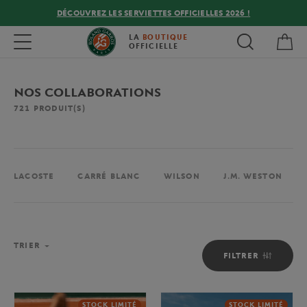
DÉCOUVREZ LES SERVIETTES OFFICIELLES 2026 !
Mon
Toggle navigation
LA
BOUTIQUE
OFFICIELLE
NOS COLLABORATIONS
721
PRODUIT(S)
LACOSTE
CARRÉ BLANC
WILSON
J.M. WESTON
TRIER
FILTRER
STOCK LIMITÉ
STOCK LIMITÉ