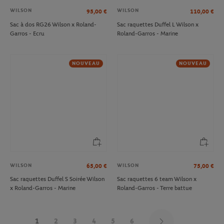
WILSON
WILSON
95,00
€
110,00
€
Sac à dos RG26 Wilson x Roland-
Sac raquettes Duffel L Wilson x
Garros - Ecru
Roland-Garros - Marine
NOUVEAU
NOUVEAU
WILSON
WILSON
65,00
€
75,00
€
Sac raquettes Duffel S Soirée Wilson
Sac raquettes 6 team Wilson x
x Roland-Garros - Marine
Roland-Garros - Terre battue
1
2
3
4
5
6