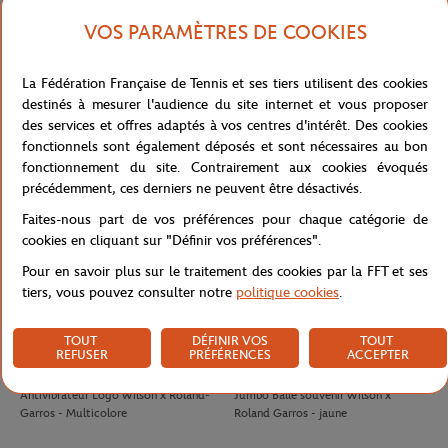
VOS PARAMÈTRES DE COOKIES
LACOSTE
LACOSTE
140,00
€
100,00
€
La Fédération Française de Tennis et ses tiers utilisent des cookies
Polo Arbitre Homme Lacoste x
Jupe Ramasseuse femme Lacoste x
destinés à mesurer l'audience du site internet et vous proposer
Roland-Garros - Marine
Roland-Garros - Blanc
des services et offres adaptés à vos centres d'intérêt. Des cookies
fonctionnels sont également déposés et sont nécessaires au bon
fonctionnement du site. Contrairement aux cookies évoqués
précédemment, ces derniers ne peuvent être désactivés.
Faites-nous part de vos préférences pour chaque catégorie de
cookies en cliquant sur "Définir vos préférences".
Pour en savoir plus sur le traitement des cookies par la FFT et ses
tiers, vous pouvez consulter notre
politique cookies
.
TOUT
DÉFINIR VOS
TOUT
REFUSER
PRÉFÉRENCES
ACCEPTER
WILSON
WILSON
8,00
€
32,00
€
Antivibrateur Logo Wilson x Roland-
Jumbo Balle souvenir Wilson x
Garros - Multicolore
Roland Garros - jaune