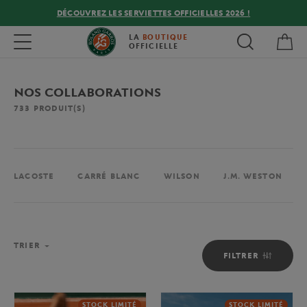
DÉCOUVREZ LES SERVIETTES OFFICIELLES 2026 !
Mon
Toggle navigation
LA
BOUTIQUE
OFFICIELLE
NOS COLLABORATIONS
733
PRODUIT(S)
LACOSTE
CARRÉ BLANC
WILSON
J.M. WESTON
TRIER
FILTRER
STOCK LIMITÉ
STOCK LIMITÉ