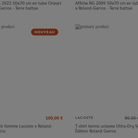
G 2022 50x70 cm en tube Oneart
Affiche RG 2009 50x70 cm en tu
arros - Terre battue
x Roland-Garros - Terre battue
NOUVEAU
100,00
€
80.00
LACOSTE
lub homme Lacoste x Roland-
T-shirt tennis unisexe Ultra-Dry S
cru
Édition Roland Garros