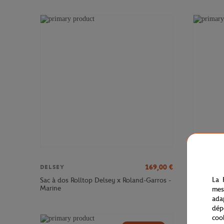
169,00
€
DELSEY
DELSEY
La 
Sac à dos Rolltop Delsey x Roland-Garros -
Sac à dos
Marine
Roland-Ga
mes
ada
dép
coo