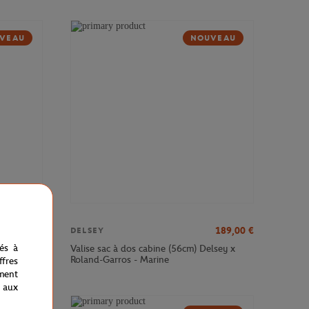
VEAU
NOUVEAU
379,00
€
189,00
€
DELSEY
nés à
sey x
Valise sac à dos cabine (56cm) Delsey x
Roland-Garros - Marine
fres
ment
 aux