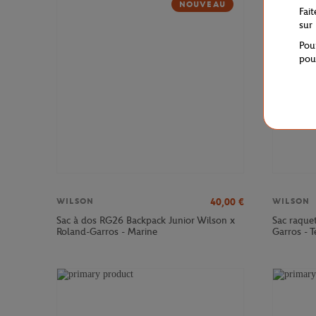
NOUVEAU
Fai
sur
Pou
pou
40,00
€
WILSON
WILSON
Sac à dos RG26 Backpack Junior Wilson x
Sac raque
Roland-Garros - Marine
Garros - T