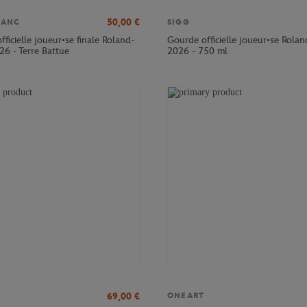
50,00
€
LANC
SIGG
officielle joueur•se finale Roland-
Gourde officielle joueur•se Rola
26 - Terre Battue
2026 - 750 ml
69,00
€
ONEART