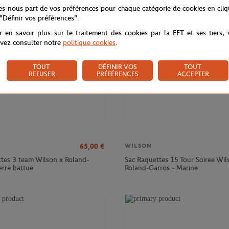
NOUVEAU
tes-nous part de vos préférences pour chaque catégorie de cookies en cli
 "Définir vos préférences".
r en savoir plus sur le traitement des cookies par la FFT et ses tiers,
vez consulter notre
politique cookies
.
TOUT
DÉFINIR VOS
TOUT
REFUSER
PRÉFÉRENCES
ACCEPTER
65,00
€
WILSON
ttes 3 team Wilson x Roland-
Sac Raquettes 15 Tour Soiree Wil
erre battue
Roland-Garros - Marine