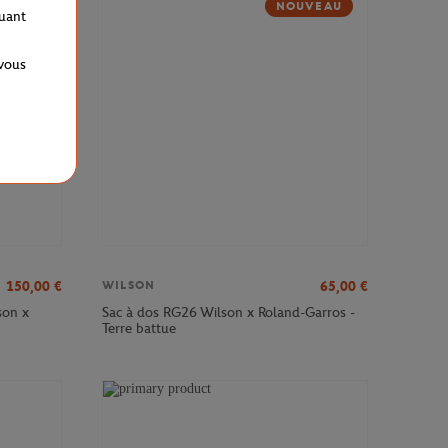
NOUVEAU
quant
 vous
150,00
€
65,00
€
WILSON
son x
Sac à dos RG26 Wilson x Roland-Garros -
Terre battue