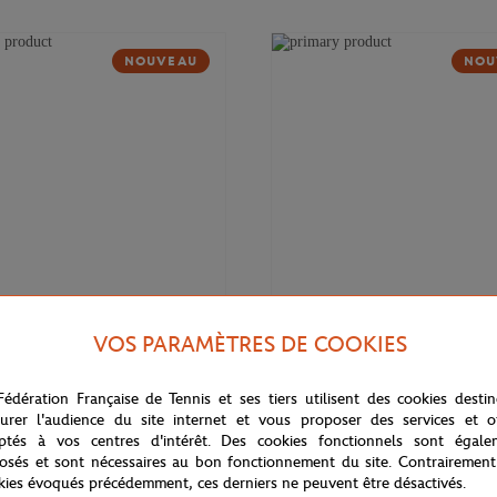
NOUVEAU
NOU
VOS PARAMÈTRES DE COOKIES
169,00
€
DELSEY
Fédération Française de Tennis et ses tiers utilisent des cookies desti
 Cadence Soft 14" Delsey x
Valise cabine Cadence (55cm) Del
rros - Marine
Roland-Garros - Marine
urer l'audience du site internet et vous proposer des services et of
ptés à vos centres d'intérêt. Des cookies fonctionnels sont égale
osés et sont nécessaires au bon fonctionnement du site. Contrairement
kies évoqués précédemment, ces derniers ne peuvent être désactivés.