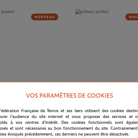
NOUVEAU
NOU
VOS PARAMÈTRES DE COOKIES
169,00
€
DELSEY
Fédération Française de Tennis et ses tiers utilisent des cookies desti
 Cadence Soft 14" Delsey x
Valise cabine Cadence (55cm) Del
rros - Marine
Roland-Garros - Marine
urer l'audience du site internet et vous proposer des services et of
ptés à vos centres d'intérêt. Des cookies fonctionnels sont égale
osés et sont nécessaires au bon fonctionnement du site. Contrairement
kies évoqués précédemment, ces derniers ne peuvent être désactivés.