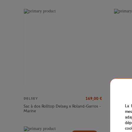
169,00
€
DELSEY
DELSEY
La 
Sac à dos Rolltop Delsey x Roland-Garros -
Sac à dos
Marine
Roland-Ga
mes
ada
dép
coo