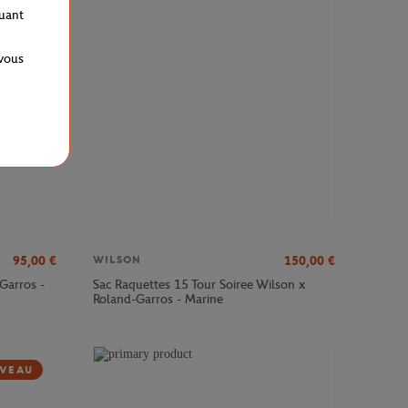
VEAU
quant
 vous
95,00
€
150,00
€
WILSON
Garros -
Sac Raquettes 15 Tour Soiree Wilson x
Roland-Garros - Marine
VEAU