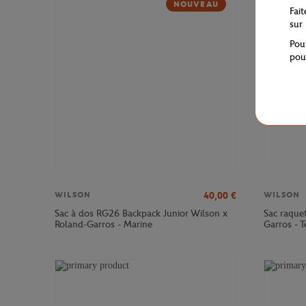
NOUVEAU
Fai
sur
Pou
pou
40,00
€
WILSON
WILSON
Sac à dos RG26 Backpack Junior Wilson x
Sac raque
Roland-Garros - Marine
Garros - T