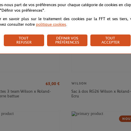
NOUVEAU
NOU
tes-nous part de vos préférences pour chaque catégorie de cookies en cli
 "Définir vos préférences".
r en savoir plus sur le traitement des cookies par la FFT et ses tiers,
vez consulter notre
politique cookies
.
TOUT
DÉFINIR VOS
TOUT
REFUSER
PRÉFÉRENCES
ACCEPTER
65,00
€
WILSON
ttes 3 team Wilson x Roland-
Sac à dos RG26 Wilson x Roland-
erre battue
Ecru
NOU