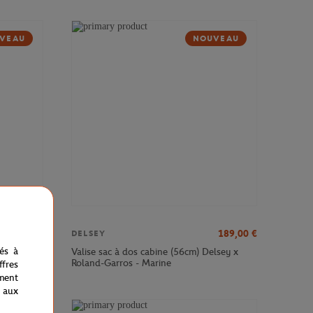
VEAU
NOUVEAU
379,00
€
189,00
€
DELSEY
nés à
sey x
Valise sac à dos cabine (56cm) Delsey x
Roland-Garros - Marine
fres
ment
 aux