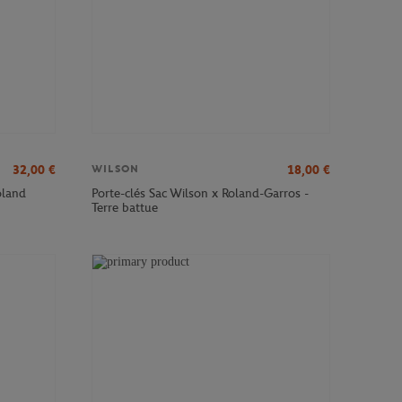
32,00
€
18,00
€
WILSON
oland
Porte-clés Sac Wilson x Roland-Garros -
Terre battue