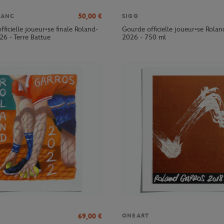
50,00
€
LANC
SIGG
officielle joueur•se finale Roland-
Gourde officielle joueur•se Rola
26 - Terre Battue
2026 - 750 ml
69,00
€
ONEART