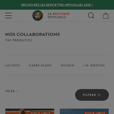
DÉCOUVREZ LES SERVIETTES OFFICIELLES 2026 !
Mon
Toggle navigation
LA
BOUTIQUE
OFFICIELLE
NOS COLLABORATIONS
735
PRODUIT(S)
LACOSTE
CARRÉ BLANC
WILSON
J.M. WESTON
TRIER
FILTRER
STOCK LIMITÉ
STOCK LIMITÉ