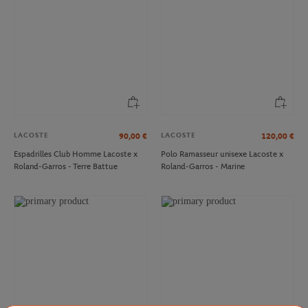
LACOSTE
LACOSTE
90,00
€
120,00
€
Espadrilles Club Homme Lacoste x
Polo Ramasseur unisexe Lacoste x
Roland-Garros - Terre Battue
Roland-Garros - Marine