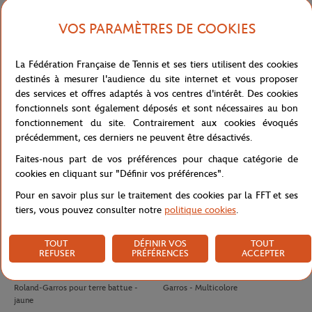
VOS PARAMÈTRES DE COOKIES
LACOSTE
LACOSTE
140,00
€
100,00
€
Polo Arbitre Homme Lacoste x
Jupe Ramasseuse femme Lacoste x
La Fédération Française de Tennis et ses tiers utilisent des cookies
Roland-Garros - Marine
Roland-Garros - Blanc
destinés à mesurer l'audience du site internet et vous proposer
des services et offres adaptés à vos centres d'intérêt. Des cookies
fonctionnels sont également déposés et sont nécessaires au bon
fonctionnement du site. Contrairement aux cookies évoqués
précédemment, ces derniers ne peuvent être désactivés.
Faites-nous part de vos préférences pour chaque catégorie de
cookies en cliquant sur "Définir vos préférences".
Pour en savoir plus sur le traitement des cookies par la FFT et ses
tiers, vous pouvez consulter notre
politique cookies
.
TOUT
DÉFINIR VOS
TOUT
REFUSER
PRÉFÉRENCES
ACCEPTER
WILSON
WILSON
10,50
€
8,00
€
Tube 4 balles de tennis Wilson x
Antivibrateur Logo Wilson x Roland-
Roland-Garros pour terre battue -
Garros - Multicolore
jaune