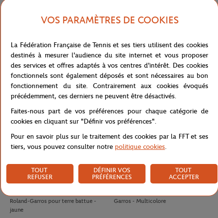
VOS PARAMÈTRES DE COOKIES
LACOSTE
LACOSTE
140,00
€
100,00
€
Polo Arbitre Homme Lacoste x
Jupe Ramasseuse femme Lacoste x
La Fédération Française de Tennis et ses tiers utilisent des cookies
Roland-Garros - Marine
Roland-Garros - Blanc
destinés à mesurer l'audience du site internet et vous proposer
des services et offres adaptés à vos centres d'intérêt. Des cookies
fonctionnels sont également déposés et sont nécessaires au bon
fonctionnement du site. Contrairement aux cookies évoqués
précédemment, ces derniers ne peuvent être désactivés.
Faites-nous part de vos préférences pour chaque catégorie de
cookies en cliquant sur "Définir vos préférences".
Pour en savoir plus sur le traitement des cookies par la FFT et ses
tiers, vous pouvez consulter notre
politique cookies
.
TOUT
DÉFINIR VOS
TOUT
REFUSER
PRÉFÉRENCES
ACCEPTER
WILSON
WILSON
10,50
€
8,00
€
Tube 4 balles de tennis Wilson x
Antivibrateur Logo Wilson x Roland-
Roland-Garros pour terre battue -
Garros - Multicolore
jaune