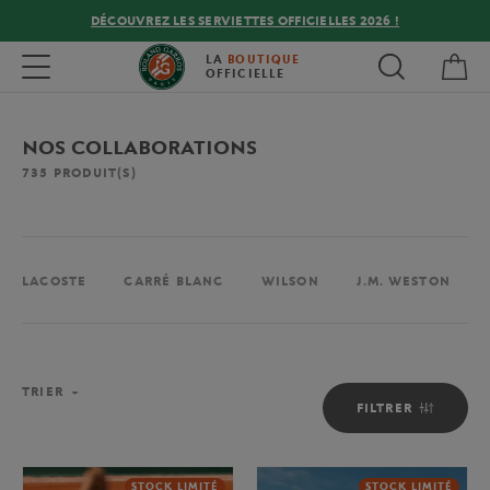
DÉCOUVREZ LES SERVIETTES OFFICIELLES 2026 !
Mon
Toggle navigation
LA
BOUTIQUE
OFFICIELLE
NOS COLLABORATIONS
735
PRODUIT(S)
LACOSTE
CARRÉ BLANC
WILSON
J.M. WESTON
TRIER
FILTRER
STOCK LIMITÉ
STOCK LIMITÉ