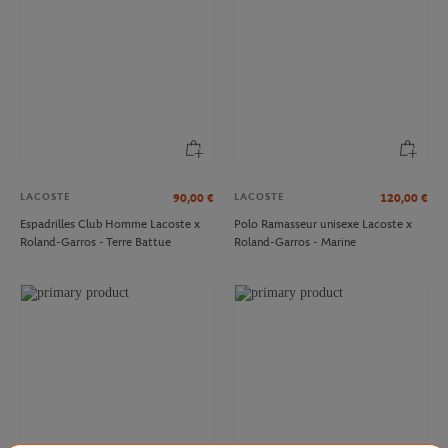
LACOSTE
LACOSTE
90,00
€
120,00
€
Espadrilles Club Homme Lacoste x
Polo Ramasseur unisexe Lacoste x
Roland-Garros - Terre Battue
Roland-Garros - Marine