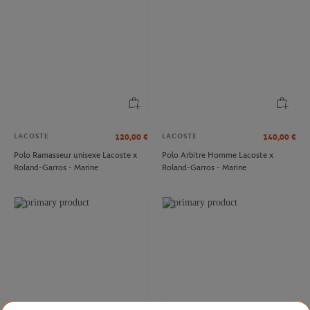
LACOSTE
LACOSTE
120,00
€
140,00
€
Polo Ramasseur unisexe Lacoste x
Polo Arbitre Homme Lacoste x
Roland-Garros - Marine
Roland-Garros - Marine