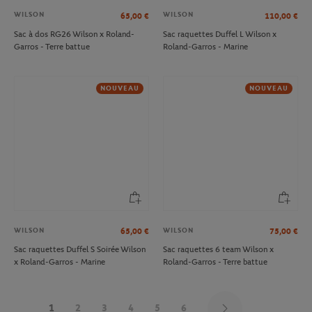
WILSON
WILSON
65,00
€
110,00
€
Sac à dos RG26 Wilson x Roland-
Sac raquettes Duffel L Wilson x
Garros - Terre battue
Roland-Garros - Marine
NOUVEAU
NOUVEAU
WILSON
WILSON
65,00
€
75,00
€
Sac raquettes Duffel S Soirée Wilson
Sac raquettes 6 team Wilson x
x Roland-Garros - Marine
Roland-Garros - Terre battue
1
2
3
4
5
6