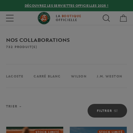
DÉCOUVREZ LES SERVIETTES OFFICIELLES 2026 !
Mon
Toggle navigation
LA
BOUTIQUE
OFFICIELLE
NOS COLLABORATIONS
732
PRODUIT(S)
LACOSTE
CARRÉ BLANC
WILSON
J.M. WESTON
TRIER
FILTRER
STOCK LIMITÉ
STOCK LIMITÉ