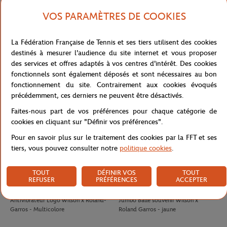
VOS PARAMÈTRES DE COOKIES
LACOSTE
LACOSTE
100,00
€
90,00
€
La Fédération Française de Tennis et ses tiers utilisent des cookies
Jupe Ramasseuse femme Lacoste x
T-shirt Performance homme Lacoste
destinés à mesurer l'audience du site internet et vous proposer
Roland-Garros - Blanc
x Roland-Garros - Vert
des services et offres adaptés à vos centres d'intérêt. Des cookies
fonctionnels sont également déposés et sont nécessaires au bon
fonctionnement du site. Contrairement aux cookies évoqués
précédemment, ces derniers ne peuvent être désactivés.
Faites-nous part de vos préférences pour chaque catégorie de
cookies en cliquant sur "Définir vos préférences".
Pour en savoir plus sur le traitement des cookies par la FFT et ses
tiers, vous pouvez consulter notre
politique cookies
.
TOUT
DÉFINIR VOS
TOUT
REFUSER
PRÉFÉRENCES
ACCEPTER
WILSON
WILSON
8,00
€
32,00
€
Antivibrateur Logo Wilson x Roland-
Jumbo Balle souvenir Wilson x
Garros - Multicolore
Roland Garros - jaune