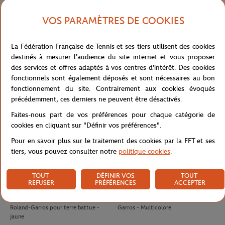
VOS PARAMÈTRES DE COOKIES
LACOSTE
LACOSTE
140,00
€
70.00
€
42,00
€
Polo Arbitre Homme Lacoste x
T-shirt Unisexe Lacoste pour Roland-
La Fédération Française de Tennis et ses tiers utilisent des cookies
Roland-Garros - Marine
Garros - Blanc
destinés à mesurer l'audience du site internet et vous proposer
des services et offres adaptés à vos centres d'intérêt. Des cookies
fonctionnels sont également déposés et sont nécessaires au bon
fonctionnement du site. Contrairement aux cookies évoqués
précédemment, ces derniers ne peuvent être désactivés.
Faites-nous part de vos préférences pour chaque catégorie de
cookies en cliquant sur "Définir vos préférences".
Pour en savoir plus sur le traitement des cookies par la FFT et ses
tiers, vous pouvez consulter notre
politique cookies
.
TOUT
DÉFINIR VOS
TOUT
REFUSER
PRÉFÉRENCES
ACCEPTER
WILSON
WILSON
10,50
€
8,00
€
Tube 4 balles de tennis Wilson x
Antivibrateur Logo Wilson x Roland-
Roland-Garros pour terre battue -
Garros - Multicolore
jaune