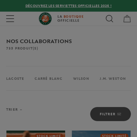
DÉCOUVREZ LES SERVIETTES OFFICIELLES 2026 !
Mon
Toggle navigation
LA
BOUTIQUE
OFFICIELLE
NOS COLLABORATIONS
735
PRODUIT(S)
LACOSTE
CARRÉ BLANC
WILSON
J.M. WESTON
TRIER
FILTRER
STOCK LIMITÉ
STOCK LIMITÉ