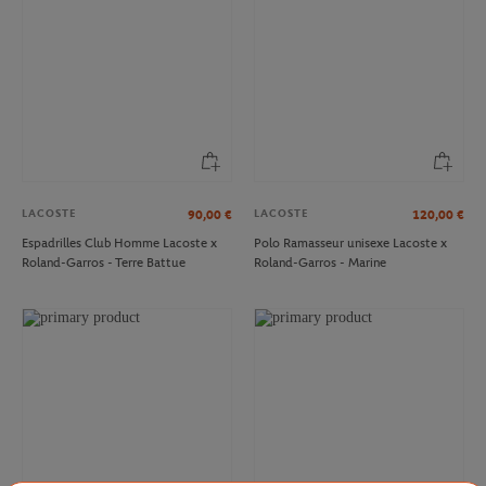
LACOSTE
LACOSTE
90,00
€
120,00
€
Espadrilles Club Homme Lacoste x
Polo Ramasseur unisexe Lacoste x
Roland-Garros - Terre Battue
Roland-Garros - Marine