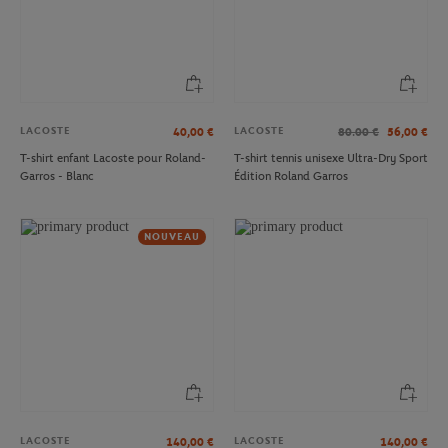
LACOSTE
LACOSTE
40,00
€
80.00
€
56,00
€
T-shirt enfant Lacoste pour Roland-
T-shirt tennis unisexe Ultra-Dry Sport
Garros - Blanc
Édition Roland Garros
NOUVEAU
LACOSTE
LACOSTE
140,00
€
140,00
€