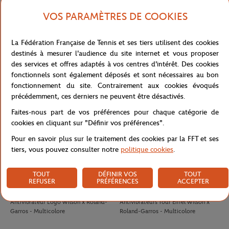
VOS PARAMÈTRES DE COOKIES
LACOSTE
LACOSTE
100,00
€
90,00
€
La Fédération Française de Tennis et ses tiers utilisent des cookies
T-Shirt Club homme Lacoste x
T-shirt Performance homme Lacoste
destinés à mesurer l'audience du site internet et vous proposer
Roland-Garros - Ecru
x Roland-Garros - Vert
des services et offres adaptés à vos centres d'intérêt. Des cookies
fonctionnels sont également déposés et sont nécessaires au bon
fonctionnement du site. Contrairement aux cookies évoqués
précédemment, ces derniers ne peuvent être désactivés.
Faites-nous part de vos préférences pour chaque catégorie de
cookies en cliquant sur "Définir vos préférences".
Pour en savoir plus sur le traitement des cookies par la FFT et ses
tiers, vous pouvez consulter notre
politique cookies
.
TOUT
DÉFINIR VOS
TOUT
REFUSER
PRÉFÉRENCES
ACCEPTER
WILSON
WILSON
8,00
€
8,00
€
Antivibrateur Logo Wilson x Roland-
Antivibrateurs Tour Eiffel Wilson x
Garros - Multicolore
Roland-Garros - Multicolore