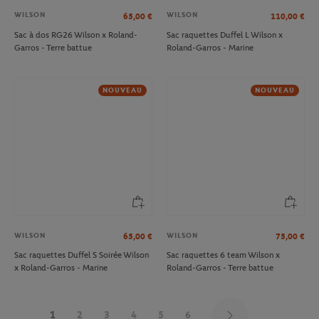
WILSON
WILSON
65,00
€
110,00
€
Sac à dos RG26 Wilson x Roland-
Sac raquettes Duffel L Wilson x
Garros - Terre battue
Roland-Garros - Marine
NOUVEAU
NOUVEAU
WILSON
WILSON
65,00
€
75,00
€
Sac raquettes Duffel S Soirée Wilson
Sac raquettes 6 team Wilson x
x Roland-Garros - Marine
Roland-Garros - Terre battue
1
2
3
4
5
6