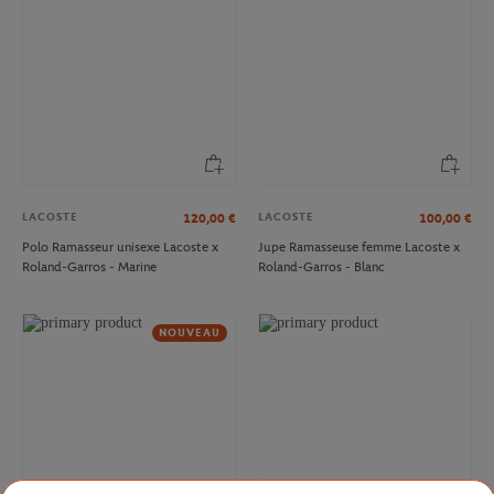
LACOSTE
LACOSTE
120,00
€
100,00
€
Polo Ramasseur unisexe Lacoste x
Jupe Ramasseuse femme Lacoste x
Roland-Garros - Marine
Roland-Garros - Blanc
NOUVEAU