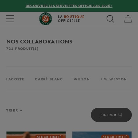
DÉCOUVREZ LES SERVIETTES OFFICIELLES 2026 !
Mon
Toggle navigation
LA
BOUTIQUE
OFFICIELLE
NOS COLLABORATIONS
721
PRODUIT(S)
LACOSTE
CARRÉ BLANC
WILSON
J.M. WESTON
TRIER
FILTRER
STOCK LIMITÉ
STOCK LIMITÉ