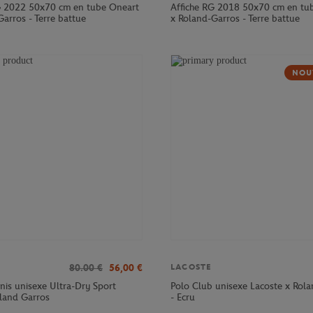
G 2022 50x70 cm en tube Oneart
Affiche RG 2018 50x70 cm en tu
arros - Terre battue
x Roland-Garros - Terre battue
NOU
80.00
€
56,00
€
LACOSTE
nnis unisexe Ultra-Dry Sport
Polo Club unisexe Lacoste x Rol
oland Garros
- Ecru