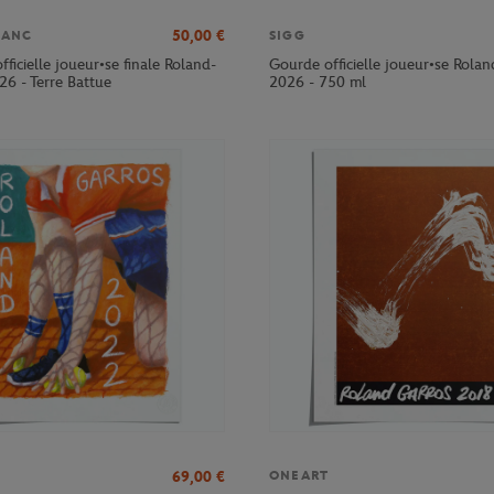
50,00
€
LANC
SIGG
officielle joueur•se finale Roland-
Gourde officielle joueur•se Rola
26 - Terre Battue
2026 - 750 ml
69,00
€
ONEART