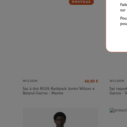
NOUVEAU
Fai
sur
Pou
pou
40,00
€
WILSON
WILSON
Sac à dos RG26 Backpack Junior Wilson x
Sac raque
Roland-Garros - Marine
Garros - T