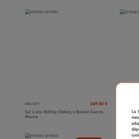
169,00
€
DELSEY
DELSEY
La 
Sac à dos Rolltop Delsey x Roland-Garros -
Sac à dos
Marine
Roland-Ga
mes
ada
dép
coo