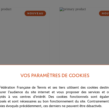
NOUVEAU
NOU
VOS PARAMÈTRES DE COOKIES
169,00
€
DELSEY
Fédération Française de Tennis et ses tiers utilisent des cookies desti
 Cadence Soft 14" Delsey x
Valise cabine Cadence (55cm) Del
rros - Marine
Roland-Garros - Marine
urer l'audience du site internet et vous proposer des services et of
ptés à vos centres d'intérêt. Des cookies fonctionnels sont égale
osés et sont nécessaires au bon fonctionnement du site. Contrairement
kies évoqués précédemment, ces derniers ne peuvent être désactivés.