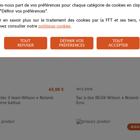
NOUVEAU
NOU
tes-nous part de vos préférences pour chaque catégorie de cookies en cli
 "Définir vos préférences".
r en savoir plus sur le traitement des cookies par la FFT et ses tiers,
vez consulter notre
politique cookies
.
TOUT
DÉFINIR VOS
TOUT
REFUSER
PRÉFÉRENCES
ACCEPTER
65,00
€
WILSON
ttes 3 team Wilson x Roland-
Sac à dos RG26 Wilson x Roland-
erre battue
Ecru
NOU