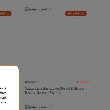
VEAU
NOUVEAU
379,00
€
189,00
€
DELSEY
nés à
sey x
Valise sac à dos cabine (56cm) Delsey x
Roland-Garros - Marine
fres
ment
 aux