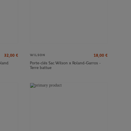
32,00
€
18,00
€
WILSON
oland
Porte-clés Sac Wilson x Roland-Garros -
Terre battue