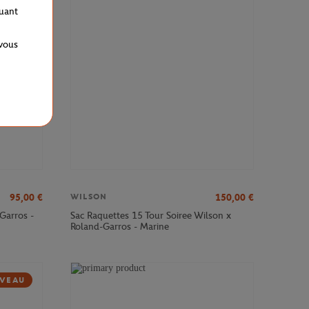
VEAU
quant
 vous
95,00
€
150,00
€
WILSON
Garros -
Sac Raquettes 15 Tour Soiree Wilson x
Roland-Garros - Marine
VEAU