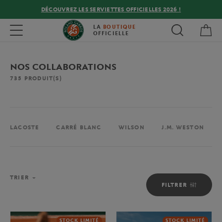
DÉCOUVREZ LES SERVIETTES OFFICIELLES 2026 !
Mon
Toggle navigation
LA
BOUTIQUE
OFFICIELLE
NOS COLLABORATIONS
735
PRODUIT(S)
LACOSTE
CARRÉ BLANC
WILSON
J.M. WESTON
TRIER
FILTRER
STOCK LIMITÉ
STOCK LIMITÉ