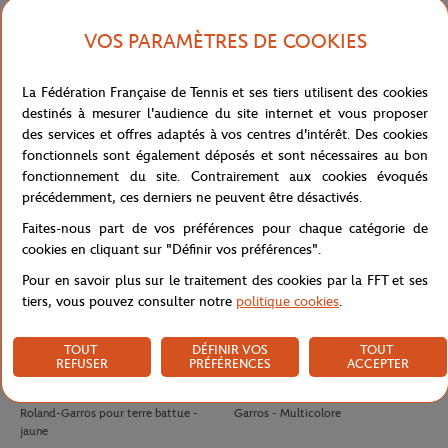
VOS PARAMÈTRES DE COOKIES
LACOSTE
LACOSTE
140,00
€
70.00
€
42,00
€
Polo Arbitre Homme Lacoste x
T-shirt Unisexe Lacoste pour Roland-
La Fédération Française de Tennis et ses tiers utilisent des cookies
Roland-Garros - Marine
Garros - Blanc
destinés à mesurer l'audience du site internet et vous proposer
des services et offres adaptés à vos centres d'intérêt. Des cookies
fonctionnels sont également déposés et sont nécessaires au bon
fonctionnement du site. Contrairement aux cookies évoqués
précédemment, ces derniers ne peuvent être désactivés.
Faites-nous part de vos préférences pour chaque catégorie de
cookies en cliquant sur "Définir vos préférences".
Pour en savoir plus sur le traitement des cookies par la FFT et ses
tiers, vous pouvez consulter notre
politique cookies
.
TOUT
DÉFINIR VOS
TOUT
REFUSER
PRÉFÉRENCES
ACCEPTER
WILSON
WILSON
10,50
€
8,00
€
Tube 4 balles de tennis Wilson x
Antivibrateur Logo Wilson x Roland-
Roland-Garros pour terre battue -
Garros - Multicolore
jaune