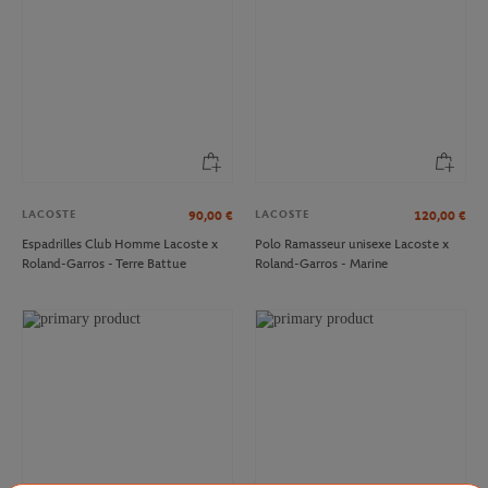
LACOSTE
LACOSTE
90,00
€
120,00
€
Espadrilles Club Homme Lacoste x
Polo Ramasseur unisexe Lacoste x
Roland-Garros - Terre Battue
Roland-Garros - Marine