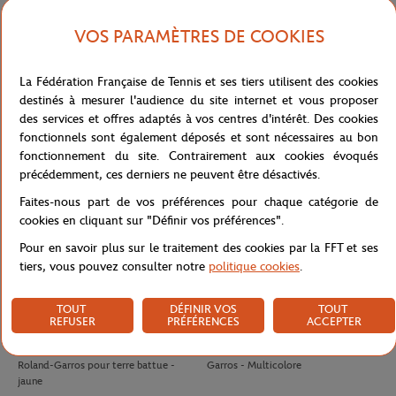
VOS PARAMÈTRES DE COOKIES
LACOSTE
LACOSTE
140,00
€
70.00
€
42,00
€
Polo Arbitre Homme Lacoste x
T-shirt Unisexe Lacoste pour Roland-
La Fédération Française de Tennis et ses tiers utilisent des cookies
Roland-Garros - Marine
Garros - Blanc
destinés à mesurer l'audience du site internet et vous proposer
des services et offres adaptés à vos centres d'intérêt. Des cookies
fonctionnels sont également déposés et sont nécessaires au bon
fonctionnement du site. Contrairement aux cookies évoqués
précédemment, ces derniers ne peuvent être désactivés.
Faites-nous part de vos préférences pour chaque catégorie de
cookies en cliquant sur "Définir vos préférences".
Pour en savoir plus sur le traitement des cookies par la FFT et ses
tiers, vous pouvez consulter notre
politique cookies
.
TOUT
DÉFINIR VOS
TOUT
REFUSER
PRÉFÉRENCES
ACCEPTER
WILSON
WILSON
10,50
€
8,00
€
Tube 4 balles de tennis Wilson x
Antivibrateur Logo Wilson x Roland-
Roland-Garros pour terre battue -
Garros - Multicolore
jaune