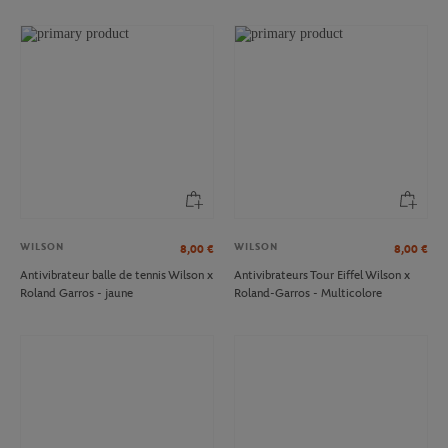
WILSON
WILSON
8,00
€
8,00
€
Antivibrateur balle de tennis Wilson x
Antivibrateurs Tour Eiffel Wilson x
Roland Garros - jaune
Roland-Garros - Multicolore