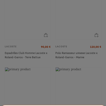
LACOSTE
LACOSTE
90,00
€
120,00
€
Espadrilles Club Homme Lacoste x
Polo Ramasseur unisexe Lacoste x
Roland-Garros - Terre Battue
Roland-Garros - Marine