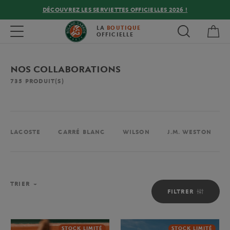
DÉCOUVREZ LES SERVIETTES OFFICIELLES 2026 !
Mon
Toggle navigation
LA
BOUTIQUE
OFFICIELLE
NOS COLLABORATIONS
735
PRODUIT(S)
LACOSTE
CARRÉ BLANC
WILSON
J.M. WESTON
TRIER
FILTRER
STOCK LIMITÉ
STOCK LIMITÉ