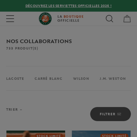
DÉCOUVREZ LES SERVIETTES OFFICIELLES 2026 !
Mon
Toggle navigation
LA
BOUTIQUE
OFFICIELLE
NOS COLLABORATIONS
733
PRODUIT(S)
LACOSTE
CARRÉ BLANC
WILSON
J.M. WESTON
TRIER
FILTRER
STOCK LIMITÉ
STOCK LIMITÉ