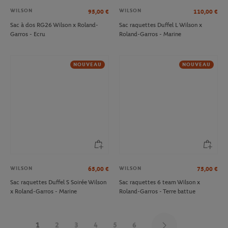
WILSON
WILSON
95,00
€
110,00
€
Sac à dos RG26 Wilson x Roland-
Sac raquettes Duffel L Wilson x
Garros - Ecru
Roland-Garros - Marine
NOUVEAU
NOUVEAU
WILSON
WILSON
65,00
€
75,00
€
Sac raquettes Duffel S Soirée Wilson
Sac raquettes 6 team Wilson x
x Roland-Garros - Marine
Roland-Garros - Terre battue
1
2
3
4
5
6