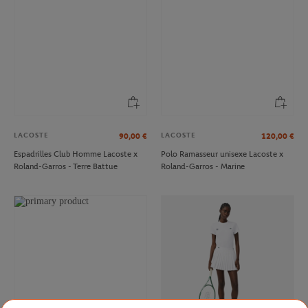
LACOSTE
LACOSTE
90,00
€
120,00
€
Espadrilles Club Homme Lacoste x
Polo Ramasseur unisexe Lacoste x
Roland-Garros - Terre Battue
Roland-Garros - Marine