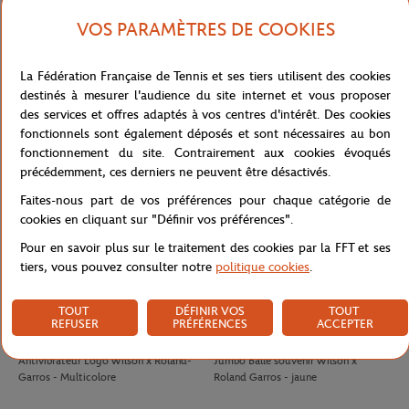
VOS PARAMÈTRES DE COOKIES
LACOSTE
LACOSTE
140,00
€
100,00
€
La Fédération Française de Tennis et ses tiers utilisent des cookies
Polo Arbitre Homme Lacoste x
Jupe Ramasseuse femme Lacoste x
destinés à mesurer l'audience du site internet et vous proposer
Roland-Garros - Marine
Roland-Garros - Blanc
des services et offres adaptés à vos centres d'intérêt. Des cookies
fonctionnels sont également déposés et sont nécessaires au bon
fonctionnement du site. Contrairement aux cookies évoqués
précédemment, ces derniers ne peuvent être désactivés.
Faites-nous part de vos préférences pour chaque catégorie de
cookies en cliquant sur "Définir vos préférences".
Pour en savoir plus sur le traitement des cookies par la FFT et ses
tiers, vous pouvez consulter notre
politique cookies
.
TOUT
DÉFINIR VOS
TOUT
REFUSER
PRÉFÉRENCES
ACCEPTER
WILSON
WILSON
8,00
€
32,00
€
Antivibrateur Logo Wilson x Roland-
Jumbo Balle souvenir Wilson x
Garros - Multicolore
Roland Garros - jaune