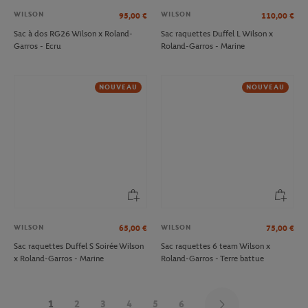
WILSON
WILSON
95,00
€
110,00
€
Sac à dos RG26 Wilson x Roland-
Sac raquettes Duffel L Wilson x
Garros - Ecru
Roland-Garros - Marine
NOUVEAU
NOUVEAU
WILSON
WILSON
65,00
€
75,00
€
Sac raquettes Duffel S Soirée Wilson
Sac raquettes 6 team Wilson x
x Roland-Garros - Marine
Roland-Garros - Terre battue
1
2
3
4
5
6