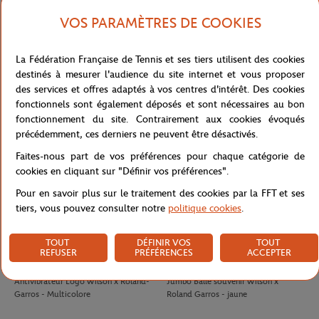
VOS PARAMÈTRES DE COOKIES
LACOSTE
LACOSTE
140,00
€
100,00
€
La Fédération Française de Tennis et ses tiers utilisent des cookies
Polo Arbitre Homme Lacoste x
Jupe Ramasseuse femme Lacoste x
destinés à mesurer l'audience du site internet et vous proposer
Roland-Garros - Marine
Roland-Garros - Blanc
des services et offres adaptés à vos centres d'intérêt. Des cookies
fonctionnels sont également déposés et sont nécessaires au bon
fonctionnement du site. Contrairement aux cookies évoqués
précédemment, ces derniers ne peuvent être désactivés.
Faites-nous part de vos préférences pour chaque catégorie de
cookies en cliquant sur "Définir vos préférences".
Pour en savoir plus sur le traitement des cookies par la FFT et ses
tiers, vous pouvez consulter notre
politique cookies
.
TOUT
DÉFINIR VOS
TOUT
REFUSER
PRÉFÉRENCES
ACCEPTER
WILSON
WILSON
8,00
€
32,00
€
Antivibrateur Logo Wilson x Roland-
Jumbo Balle souvenir Wilson x
Garros - Multicolore
Roland Garros - jaune