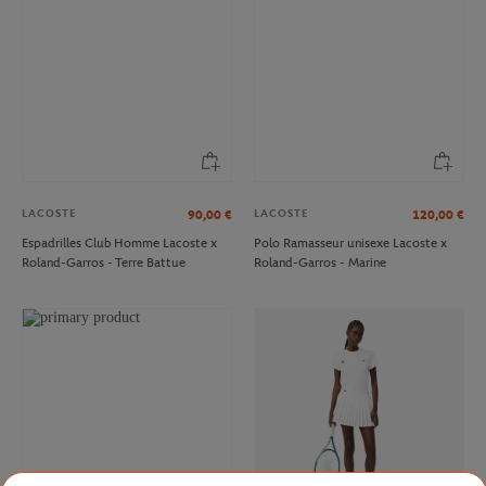
LACOSTE
LACOSTE
90,00
€
120,00
€
Espadrilles Club Homme Lacoste x
Polo Ramasseur unisexe Lacoste x
Roland-Garros - Terre Battue
Roland-Garros - Marine