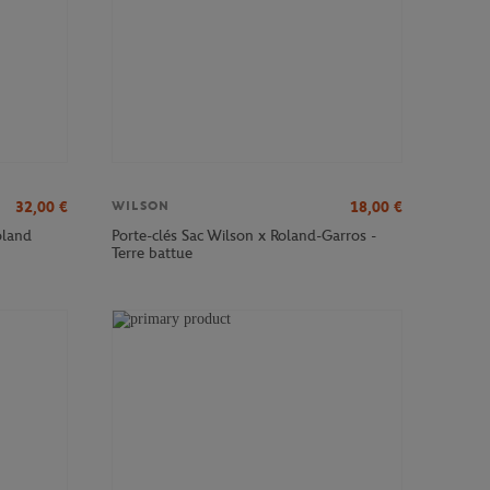
32,00
€
18,00
€
WILSON
oland
Porte-clés Sac Wilson x Roland-Garros -
Terre battue