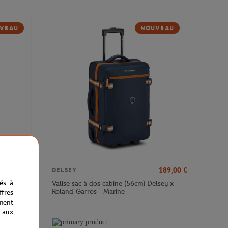
VEAU
NOUVEAU
379,00
€
189,00
€
DELSEY
nés à
sey x
Valise sac à dos cabine (56cm) Delsey x
Roland-Garros - Marine
fres
ment
 aux