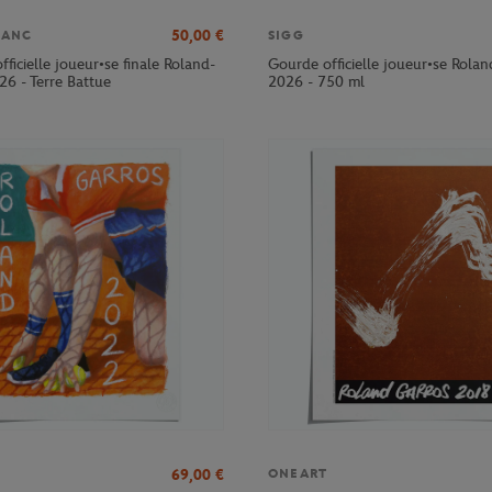
50,00
€
LANC
SIGG
officielle joueur•se finale Roland-
Gourde officielle joueur•se Rola
26 - Terre Battue
2026 - 750 ml
69,00
€
ONEART