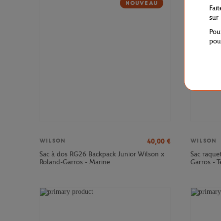
NOUVEAU
Fai
sur
Pou
pou
40,00
€
WILSON
WILSON
Sac à dos RG26 Backpack Junior Wilson x
Sac raque
Roland-Garros - Marine
Garros - T