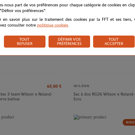
NOUVEAU
NOU
tes-nous part de vos préférences pour chaque catégorie de cookies en cli
 "Définir vos préférences".
r en savoir plus sur le traitement des cookies par la FFT et ses tiers,
vez consulter notre
politique cookies
.
TOUT
DÉFINIR VOS
TOUT
REFUSER
PRÉFÉRENCES
ACCEPTER
65,00
€
WILSON
ttes 3 team Wilson x Roland-
Sac à dos RG26 Wilson x Roland-
erre battue
Ecru
NOU