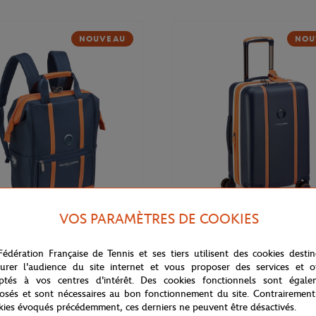
NOUVEAU
NOU
VOS PARAMÈTRES DE COOKIES
169,00
€
DELSEY
Fédération Française de Tennis et ses tiers utilisent des cookies desti
 Cadence Soft 14" Delsey x
Valise cabine Cadence (55cm) Del
rros - Marine
Roland-Garros - Marine
urer l'audience du site internet et vous proposer des services et of
ptés à vos centres d'intérêt. Des cookies fonctionnels sont égale
osés et sont nécessaires au bon fonctionnement du site. Contrairement
kies évoqués précédemment, ces derniers ne peuvent être désactivés.