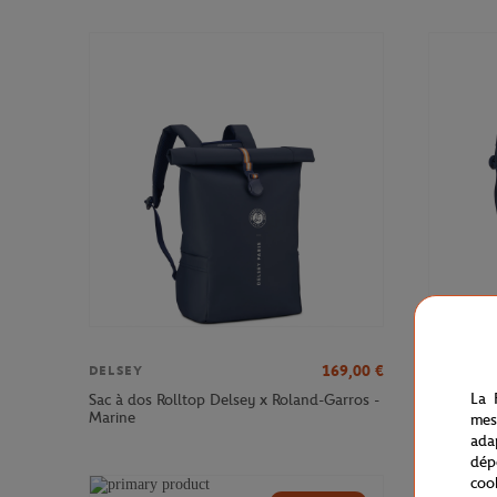
169,00
€
DELSEY
DELSEY
La 
Sac à dos Rolltop Delsey x Roland-Garros -
Sac à dos
Marine
Roland-Ga
mes
ada
dép
coo