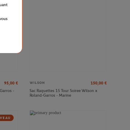
VEAU
quant
 vous
95,00
€
150,00
€
WILSON
Garros -
Sac Raquettes 15 Tour Soiree Wilson x
Roland-Garros - Marine
VEAU