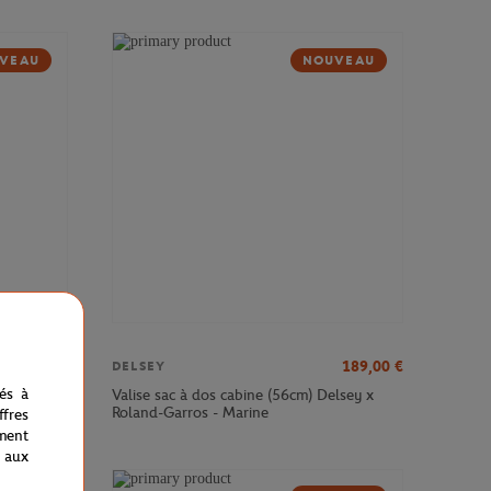
VEAU
NOUVEAU
379,00
€
189,00
€
DELSEY
nés à
sey x
Valise sac à dos cabine (56cm) Delsey x
Roland-Garros - Marine
fres
ment
 aux