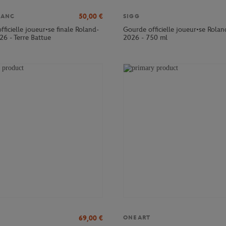
50,00
€
LANC
SIGG
officielle joueur•se finale Roland-
Gourde officielle joueur•se Rola
26 - Terre Battue
2026 - 750 ml
69,00
€
ONEART