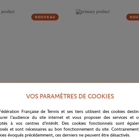
NOUVEAU
NOU
VOS PARAMÈTRES DE COOKIES
169,00
€
DELSEY
Fédération Française de Tennis et ses tiers utilisent des cookies desti
 Cadence Soft 14" Delsey x
Valise cabine Cadence (55cm) Del
rros - Marine
Roland-Garros - Marine
urer l'audience du site internet et vous proposer des services et of
ptés à vos centres d'intérêt. Des cookies fonctionnels sont égale
osés et sont nécessaires au bon fonctionnement du site. Contrairement
kies évoqués précédemment, ces derniers ne peuvent être désactivés.