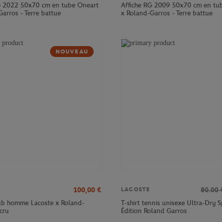
G 2022 50x70 cm en tube Oneart
Affiche RG 2009 50x70 cm en tu
arros - Terre battue
x Roland-Garros - Terre battue
NOUVEAU
100,00
€
80.00
LACOSTE
lub homme Lacoste x Roland-
T-shirt tennis unisexe Ultra-Dry S
cru
Édition Roland Garros