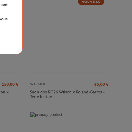
NOUVEAU
quant
 vous
150,00
€
65,00
€
WILSON
son x
Sac à dos RG26 Wilson x Roland-Garros -
Terre battue