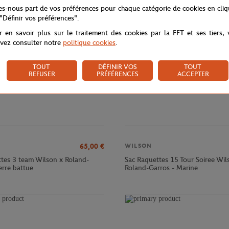
NOUVEAU
tes-nous part de vos préférences pour chaque catégorie de cookies en cli
 "Définir vos préférences".
r en savoir plus sur le traitement des cookies par la FFT et ses tiers,
vez consulter notre
politique cookies
.
TOUT
DÉFINIR VOS
TOUT
REFUSER
PRÉFÉRENCES
ACCEPTER
65,00
€
WILSON
ttes 3 team Wilson x Roland-
Sac Raquettes 15 Tour Soiree Wil
erre battue
Roland-Garros - Marine