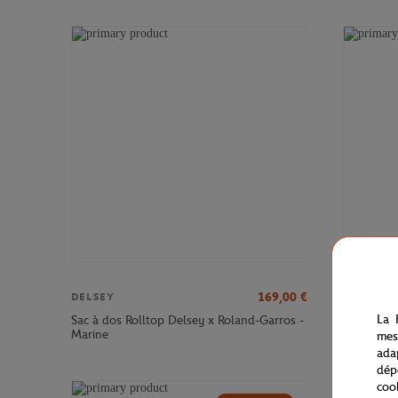
169,00
€
DELSEY
DELSEY
La 
Sac à dos Rolltop Delsey x Roland-Garros -
Sac à dos
Marine
Roland-Ga
mes
ada
dép
coo