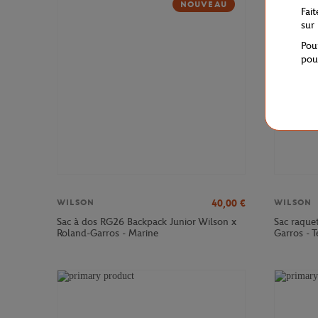
NOUVEAU
Fai
sur
Pou
pou
40,00
€
WILSON
WILSON
Sac à dos RG26 Backpack Junior Wilson x
Sac raque
Roland-Garros - Marine
Garros - T