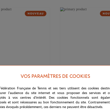
NOUVEAU
NOU
VOS PARAMÈTRES DE COOKIES
169,00
€
DELSEY
Fédération Française de Tennis et ses tiers utilisent des cookies desti
 Cadence Soft 14" Delsey x
Valise cabine Cadence (55cm) Del
rros - Marine
Roland-Garros - Marine
urer l'audience du site internet et vous proposer des services et of
ptés à vos centres d'intérêt. Des cookies fonctionnels sont égale
osés et sont nécessaires au bon fonctionnement du site. Contrairement
kies évoqués précédemment, ces derniers ne peuvent être désactivés.