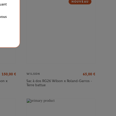
NOUVEAU
quant
 vous
150,00
€
65,00
€
WILSON
son x
Sac à dos RG26 Wilson x Roland-Garros -
Terre battue