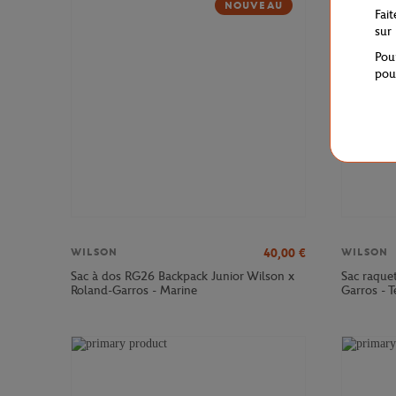
NOUVEAU
Fai
sur
Pou
pou
40,00
€
WILSON
WILSON
Sac à dos RG26 Backpack Junior Wilson x
Sac raque
Roland-Garros - Marine
Garros - T