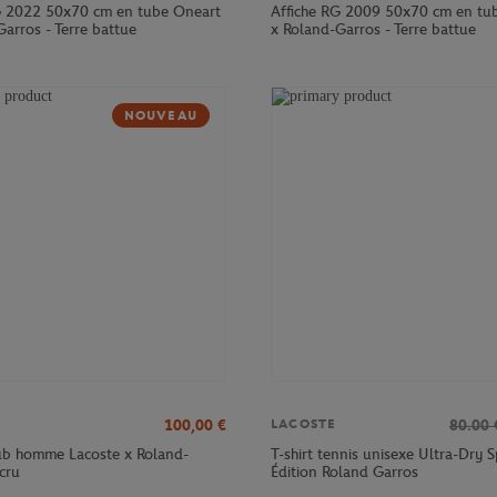
G 2022 50x70 cm en tube Oneart
Affiche RG 2009 50x70 cm en tu
arros - Terre battue
x Roland-Garros - Terre battue
NOUVEAU
100,00
€
80.00
LACOSTE
lub homme Lacoste x Roland-
T-shirt tennis unisexe Ultra-Dry S
cru
Édition Roland Garros