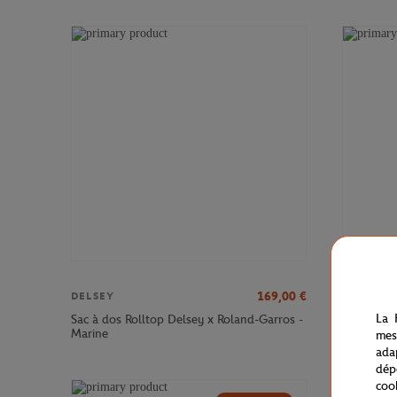
169,00
€
DELSEY
DELSEY
La 
Sac à dos Rolltop Delsey x Roland-Garros -
Sac à dos
Marine
Roland-Ga
mes
ada
dép
coo