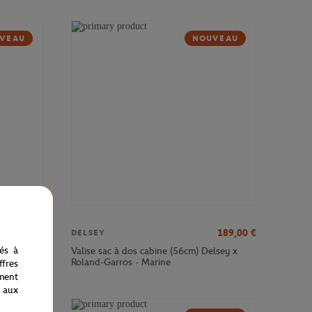
VEAU
NOUVEAU
379,00
€
189,00
€
DELSEY
nés à
sey x
Valise sac à dos cabine (56cm) Delsey x
Roland-Garros - Marine
fres
ment
 aux