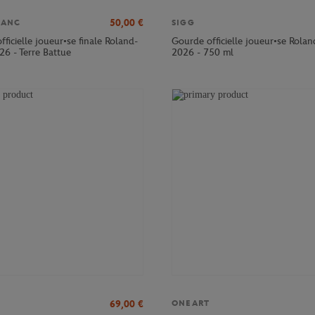
50,00
€
LANC
SIGG
officielle joueur•se finale Roland-
Gourde officielle joueur•se Rola
26 - Terre Battue
2026 - 750 ml
69,00
€
ONEART