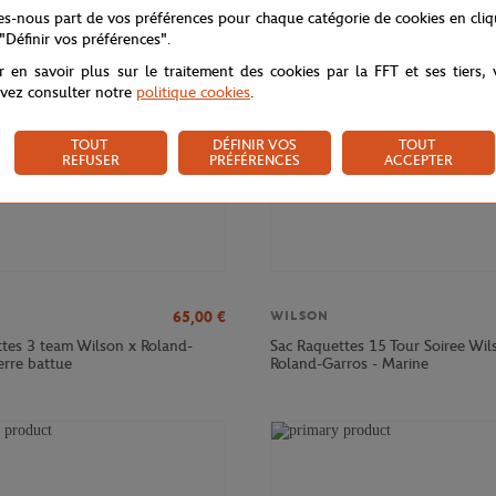
NOUVEAU
tes-nous part de vos préférences pour chaque catégorie de cookies en cli
 "Définir vos préférences".
r en savoir plus sur le traitement des cookies par la FFT et ses tiers,
vez consulter notre
politique cookies
.
TOUT
DÉFINIR VOS
TOUT
REFUSER
PRÉFÉRENCES
ACCEPTER
65,00
€
WILSON
ttes 3 team Wilson x Roland-
Sac Raquettes 15 Tour Soiree Wil
erre battue
Roland-Garros - Marine