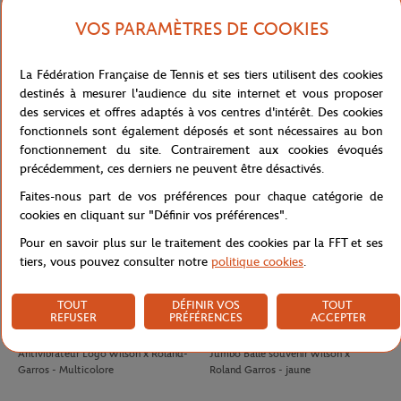
VOS PARAMÈTRES DE COOKIES
LACOSTE
LACOSTE
100,00
€
90,00
€
La Fédération Française de Tennis et ses tiers utilisent des cookies
Jupe Ramasseuse femme Lacoste x
T-shirt Performance homme Lacoste
destinés à mesurer l'audience du site internet et vous proposer
Roland-Garros - Blanc
x Roland-Garros - Vert
des services et offres adaptés à vos centres d'intérêt. Des cookies
fonctionnels sont également déposés et sont nécessaires au bon
fonctionnement du site. Contrairement aux cookies évoqués
précédemment, ces derniers ne peuvent être désactivés.
Faites-nous part de vos préférences pour chaque catégorie de
cookies en cliquant sur "Définir vos préférences".
Pour en savoir plus sur le traitement des cookies par la FFT et ses
tiers, vous pouvez consulter notre
politique cookies
.
TOUT
DÉFINIR VOS
TOUT
REFUSER
PRÉFÉRENCES
ACCEPTER
WILSON
WILSON
8,00
€
32,00
€
Antivibrateur Logo Wilson x Roland-
Jumbo Balle souvenir Wilson x
Garros - Multicolore
Roland Garros - jaune