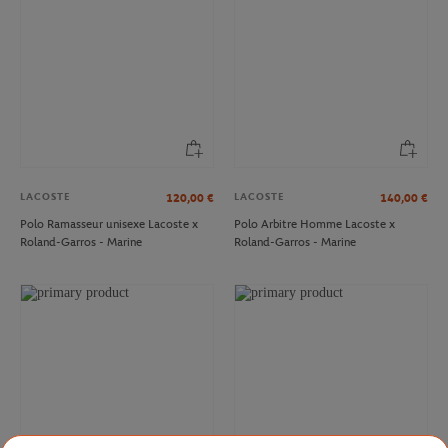
LACOSTE
LACOSTE
120,00
€
140,00
€
Polo Ramasseur unisexe Lacoste x
Polo Arbitre Homme Lacoste x
Roland-Garros - Marine
Roland-Garros - Marine