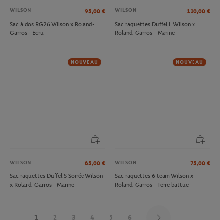
WILSON
WILSON
95,00
€
110,00
€
Sac à dos RG26 Wilson x Roland-
Sac raquettes Duffel L Wilson x
Garros - Ecru
Roland-Garros - Marine
NOUVEAU
NOUVEAU
WILSON
WILSON
65,00
€
75,00
€
Sac raquettes Duffel S Soirée Wilson
Sac raquettes 6 team Wilson x
x Roland-Garros - Marine
Roland-Garros - Terre battue
1
2
3
4
5
6