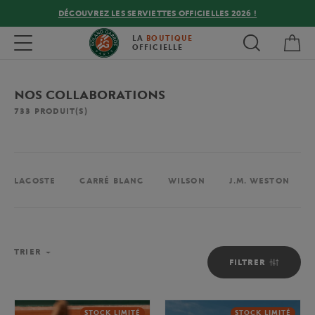
DÉCOUVREZ LES SERVIETTES OFFICIELLES 2026 !
Mon
Toggle navigation
LA
BOUTIQUE
OFFICIELLE
NOS COLLABORATIONS
733
PRODUIT(S)
LACOSTE
CARRÉ BLANC
WILSON
J.M. WESTON
TRIER
FILTRER
STOCK LIMITÉ
STOCK LIMITÉ