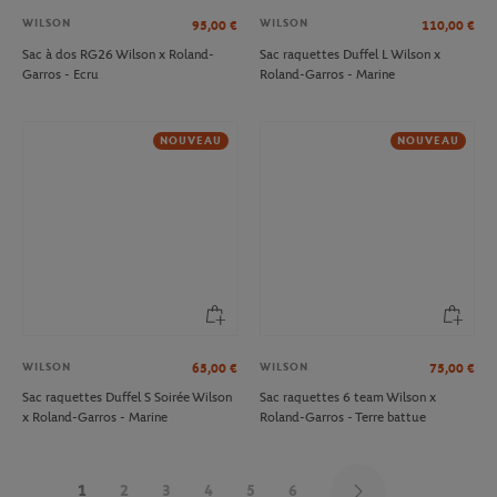
WILSON
WILSON
95,00
€
110,00
€
Sac à dos RG26 Wilson x Roland-
Sac raquettes Duffel L Wilson x
Garros - Ecru
Roland-Garros - Marine
NOUVEAU
NOUVEAU
WILSON
WILSON
65,00
€
75,00
€
Sac raquettes Duffel S Soirée Wilson
Sac raquettes 6 team Wilson x
x Roland-Garros - Marine
Roland-Garros - Terre battue
1
2
3
4
5
6