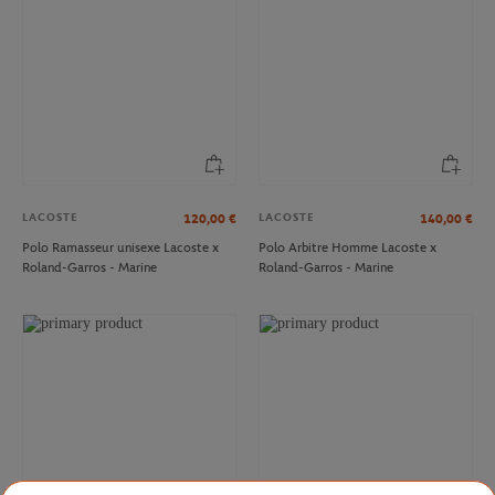
LACOSTE
LACOSTE
120,00
€
140,00
€
Polo Ramasseur unisexe Lacoste x
Polo Arbitre Homme Lacoste x
Roland-Garros - Marine
Roland-Garros - Marine