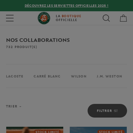
DÉCOUVREZ LES SERVIETTES OFFICIELLES 2026 !
Mon
Toggle navigation
LA
BOUTIQUE
OFFICIELLE
NOS COLLABORATIONS
732
PRODUIT(S)
LACOSTE
CARRÉ BLANC
WILSON
J.M. WESTON
TRIER
FILTRER
STOCK LIMITÉ
STOCK LIMITÉ