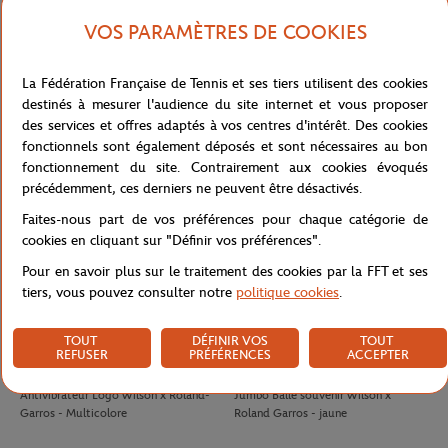
VOS PARAMÈTRES DE COOKIES
LACOSTE
LACOSTE
100,00
€
90,00
€
La Fédération Française de Tennis et ses tiers utilisent des cookies
Jupe Ramasseuse femme Lacoste x
T-shirt Performance homme Lacoste
destinés à mesurer l'audience du site internet et vous proposer
Roland-Garros - Blanc
x Roland-Garros - Vert
des services et offres adaptés à vos centres d'intérêt. Des cookies
fonctionnels sont également déposés et sont nécessaires au bon
fonctionnement du site. Contrairement aux cookies évoqués
précédemment, ces derniers ne peuvent être désactivés.
Faites-nous part de vos préférences pour chaque catégorie de
cookies en cliquant sur "Définir vos préférences".
Pour en savoir plus sur le traitement des cookies par la FFT et ses
tiers, vous pouvez consulter notre
politique cookies
.
TOUT
DÉFINIR VOS
TOUT
REFUSER
PRÉFÉRENCES
ACCEPTER
WILSON
WILSON
8,00
€
32,00
€
Antivibrateur Logo Wilson x Roland-
Jumbo Balle souvenir Wilson x
Garros - Multicolore
Roland Garros - jaune