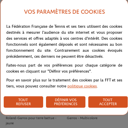
VOS PARAMÈTRES DE COOKIES
LACOSTE
LACOSTE
120,00
€
140,00
€
Polo Ramasseur unisexe Lacoste x
Polo Arbitre Homme Lacoste x
La Fédération Française de Tennis et ses tiers utilisent des cookies
Roland-Garros - Marine
Roland-Garros - Marine
destinés à mesurer l'audience du site internet et vous proposer
des services et offres adaptés à vos centres d'intérêt. Des cookies
fonctionnels sont également déposés et sont nécessaires au bon
fonctionnement du site. Contrairement aux cookies évoqués
précédemment, ces derniers ne peuvent être désactivés.
Faites-nous part de vos préférences pour chaque catégorie de
cookies en cliquant sur "Définir vos préférences".
Pour en savoir plus sur le traitement des cookies par la FFT et ses
tiers, vous pouvez consulter notre
politique cookies
.
TOUT
DÉFINIR VOS
TOUT
REFUSER
PRÉFÉRENCES
ACCEPTER
WILSON
WILSON
10,50
€
8,00
€
Tube 4 balles de tennis Wilson x
Antivibrateur Logo Wilson x Roland-
Roland-Garros pour terre battue -
Garros - Multicolore
jaune