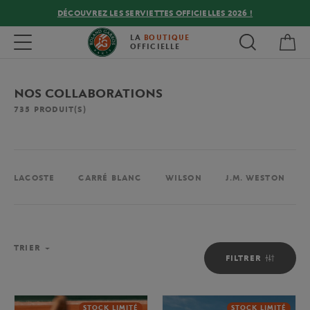
DÉCOUVREZ LES SERVIETTES OFFICIELLES 2026 !
Mon
Toggle navigation
LA
BOUTIQUE
OFFICIELLE
NOS COLLABORATIONS
735
PRODUIT(S)
LACOSTE
CARRÉ BLANC
WILSON
J.M. WESTON
TRIER
FILTRER
STOCK LIMITÉ
STOCK LIMITÉ