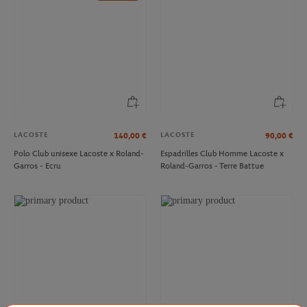
LACOSTE
LACOSTE
140,00
€
90,00
€
Polo Club unisexe Lacoste x Roland-
Espadrilles Club Homme Lacoste x
Garros - Ecru
Roland-Garros - Terre Battue