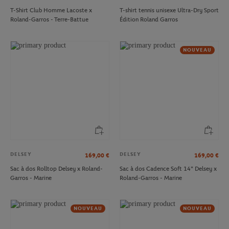
T-Shirt Club Homme Lacoste x
T-shirt tennis unisexe Ultra-Dry Sport
Roland-Garros - Terre-Battue
Édition Roland Garros
NOUVEAU
DELSEY
DELSEY
169,00
€
169,00
€
Sac à dos Rolltop Delsey x Roland-
Sac à dos Cadence Soft 14" Delsey x
Garros - Marine
Roland-Garros - Marine
NOUVEAU
NOUVEAU