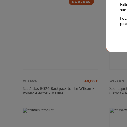
NOUVEAU
Fai
sur
Pou
pou
40,00
€
WILSON
WILSON
Sac à dos RG26 Backpack Junior Wilson x
Sac raque
Roland-Garros - Marine
Garros - T