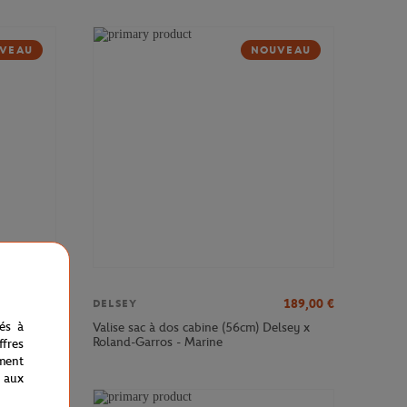
VEAU
NOUVEAU
379,00
€
189,00
€
DELSEY
nés à
sey x
Valise sac à dos cabine (56cm) Delsey x
Roland-Garros - Marine
fres
ment
 aux