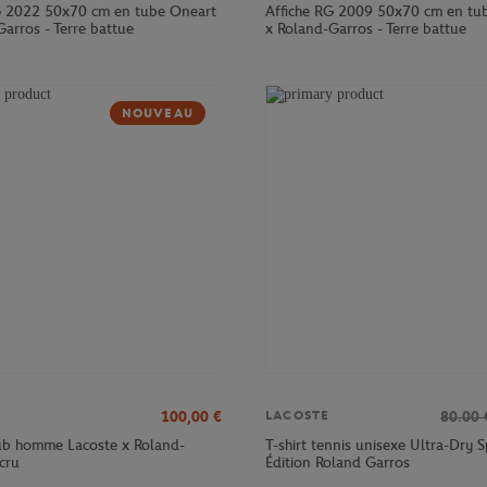
G 2022 50x70 cm en tube Oneart
Affiche RG 2009 50x70 cm en tu
arros - Terre battue
x Roland-Garros - Terre battue
NOUVEAU
100,00
€
80.00
LACOSTE
lub homme Lacoste x Roland-
T-shirt tennis unisexe Ultra-Dry S
cru
Édition Roland Garros