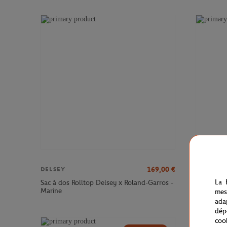
169,00
€
DELSEY
DELSEY
La 
Sac à dos Rolltop Delsey x Roland-Garros -
Sac à dos
Marine
Roland-Ga
mes
ada
dép
coo