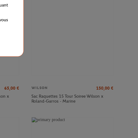
VEAU
quant
 vous
65,00
€
150,00
€
WILSON
son x
Sac Raquettes 15 Tour Soiree Wilson x
Roland-Garros - Marine