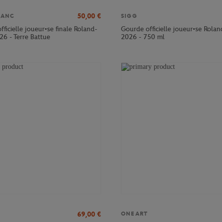
50,00
€
LANC
SIGG
officielle joueur•se finale Roland-
Gourde officielle joueur•se Rola
26 - Terre Battue
2026 - 750 ml
69,00
€
ONEART