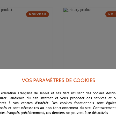
NOUVEAU
NOU
VOS PARAMÈTRES DE COOKIES
169,00
€
DELSEY
Fédération Française de Tennis et ses tiers utilisent des cookies desti
 Cadence Soft 14" Delsey x
Valise cabine Cadence (55cm) Del
rros - Marine
Roland-Garros - Marine
urer l'audience du site internet et vous proposer des services et of
ptés à vos centres d'intérêt. Des cookies fonctionnels sont égale
osés et sont nécessaires au bon fonctionnement du site. Contrairement
kies évoqués précédemment, ces derniers ne peuvent être désactivés.