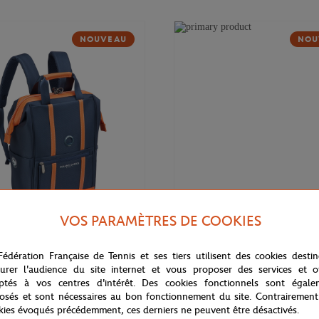
NOUVEAU
NOU
VOS PARAMÈTRES DE COOKIES
169,00
€
DELSEY
Fédération Française de Tennis et ses tiers utilisent des cookies desti
 Cadence Soft 14" Delsey x
Valise cabine Cadence (55cm) Del
rros - Marine
Roland-Garros - Marine
urer l'audience du site internet et vous proposer des services et of
ptés à vos centres d'intérêt. Des cookies fonctionnels sont égale
osés et sont nécessaires au bon fonctionnement du site. Contrairement
kies évoqués précédemment, ces derniers ne peuvent être désactivés.