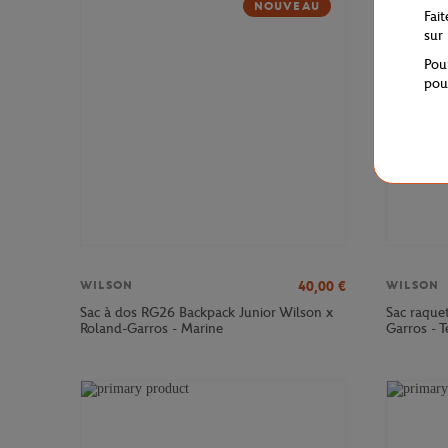
NOUVEAU
Fai
sur
Pou
pou
40,00
€
WILSON
WILSON
Sac à dos RG26 Backpack Junior Wilson x
Sac raque
Roland-Garros - Marine
Garros - T