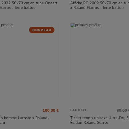
G 2022 50x70 cm en tube Oneart
Affiche RG 2009 50x70 cm en tu
arros - Terre battue
x Roland-Garros - Terre battue
NOUVEAU
100,00
€
80.00
LACOSTE
lub homme Lacoste x Roland-
T-shirt tennis unisexe Ultra-Dry S
cru
Édition Roland Garros