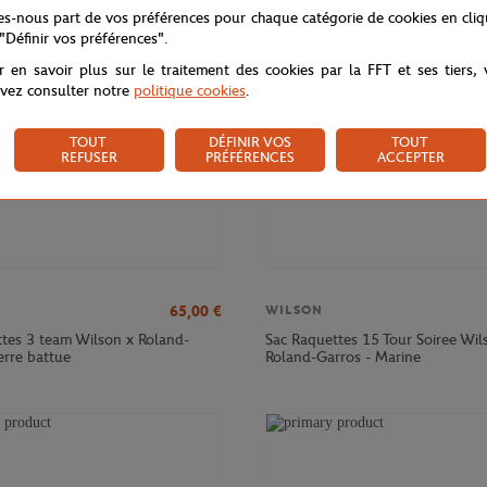
NOUVEAU
tes-nous part de vos préférences pour chaque catégorie de cookies en cli
 "Définir vos préférences".
r en savoir plus sur le traitement des cookies par la FFT et ses tiers,
vez consulter notre
politique cookies
.
TOUT
DÉFINIR VOS
TOUT
REFUSER
PRÉFÉRENCES
ACCEPTER
65,00
€
WILSON
ttes 3 team Wilson x Roland-
Sac Raquettes 15 Tour Soiree Wil
erre battue
Roland-Garros - Marine