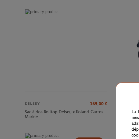
169,00
€
DELSEY
DELSEY
La 
Sac à dos Rolltop Delsey x Roland-Garros -
Sac à dos
Marine
Roland-Ga
mes
ada
dép
coo