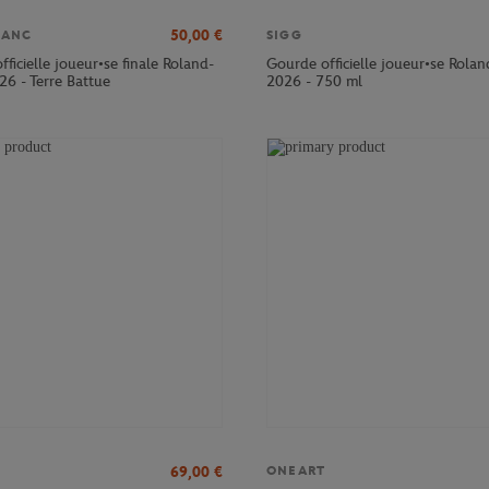
50,00
€
LANC
SIGG
officielle joueur•se finale Roland-
Gourde officielle joueur•se Rola
26 - Terre Battue
2026 - 750 ml
69,00
€
ONEART