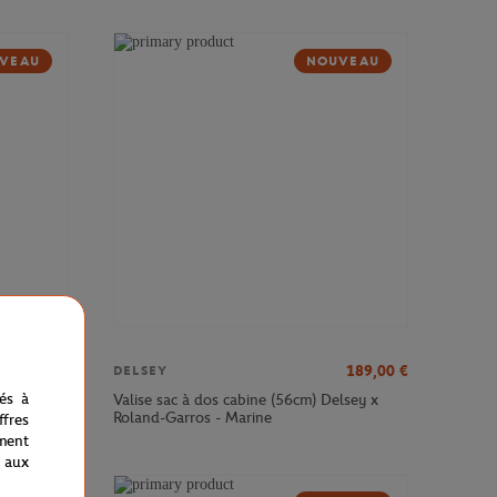
VEAU
NOUVEAU
379,00
€
189,00
€
DELSEY
nés à
sey x
Valise sac à dos cabine (56cm) Delsey x
Roland-Garros - Marine
fres
ment
 aux