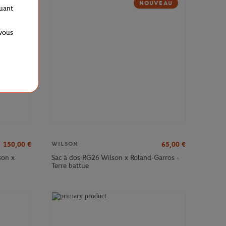
NOUVEAU
quant
 vous
150,00
€
65,00
€
WILSON
son x
Sac à dos RG26 Wilson x Roland-Garros -
Terre battue