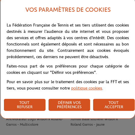
VOS PARAMÈTRES DE COOKIES
LACOSTE
LACOSTE
100,00
€
90,00
€
La Fédération Française de Tennis et ses tiers utilisent des cookies
Jupe Ramasseuse femme Lacoste x
T-shirt Performance homme Lacoste
destinés à mesurer l'audience du site internet et vous proposer
Roland-Garros - Blanc
x Roland-Garros - Vert
des services et offres adaptés à vos centres d'intérêt. Des cookies
fonctionnels sont également déposés et sont nécessaires au bon
fonctionnement du site. Contrairement aux cookies évoqués
précédemment, ces derniers ne peuvent être désactivés.
Faites-nous part de vos préférences pour chaque catégorie de
cookies en cliquant sur "Définir vos préférences".
Pour en savoir plus sur le traitement des cookies par la FFT et ses
tiers, vous pouvez consulter notre
politique cookies
.
TOUT
DÉFINIR VOS
TOUT
REFUSER
PRÉFÉRENCES
ACCEPTER
WILSON
WILSON
8,00
€
32,00
€
Antivibrateur Logo Wilson x Roland-
Jumbo Balle souvenir Wilson x
Garros - Multicolore
Roland Garros - jaune