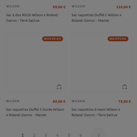
WILSON
WILSON
65,00
€
110,00
€
Sac à dos RG26 Wilson x Roland-
Sac raquettes Duffel L Wilson x
Garros - Terre battue
Roland-Garros - Marine
NOUVEAU
NOUVEAU
WILSON
WILSON
65,00
€
75,00
€
Sac raquettes Duffel S Soirée Wilson
Sac raquettes 6 team Wilson x
x Roland-Garros - Marine
Roland-Garros - Terre battue
1
2
3
4
5
6