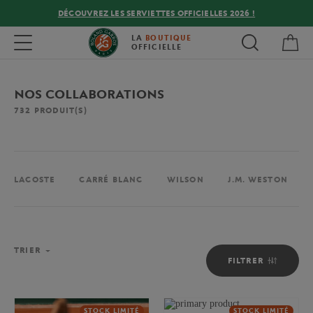
DÉCOUVREZ LES SERVIETTES OFFICIELLES 2026 !
Mon
Toggle navigation
LA
BOUTIQUE
OFFICIELLE
NOS COLLABORATIONS
732
PRODUIT(S)
LACOSTE
CARRÉ BLANC
WILSON
J.M. WESTON
TRIER
FILTRER
STOCK LIMITÉ
STOCK LIMITÉ