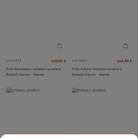
LACOSTE
LACOSTE
120,00
€
140,00
€
Polo Ramasseur unisexe Lacoste x
Polo Arbitre Homme Lacoste x
Roland-Garros - Marine
Roland-Garros - Marine