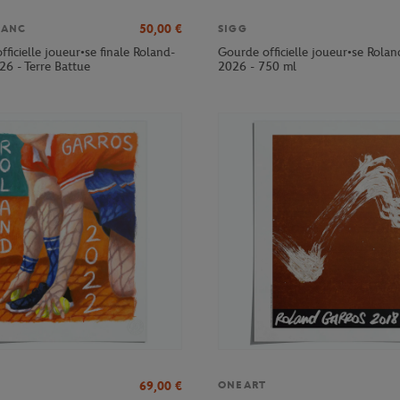
50,00
€
LANC
SIGG
officielle joueur•se finale Roland-
Gourde officielle joueur•se Rola
26 - Terre Battue
2026 - 750 ml
69,00
€
ONEART