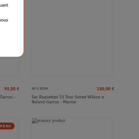
VEAU
quant
 vous
95,00
€
150,00
€
WILSON
Garros -
Sac Raquettes 15 Tour Soiree Wilson x
Roland-Garros - Marine
VEAU