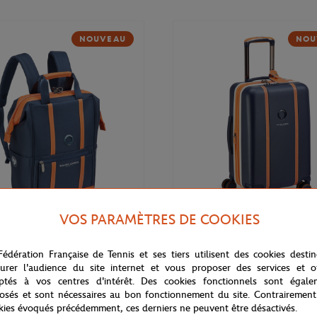
NOUVEAU
NOU
VOS PARAMÈTRES DE COOKIES
169,00
€
DELSEY
Fédération Française de Tennis et ses tiers utilisent des cookies desti
 Cadence Soft 14" Delsey x
Valise cabine Cadence (55cm) Del
rros - Marine
Roland-Garros - Marine
urer l'audience du site internet et vous proposer des services et of
ptés à vos centres d'intérêt. Des cookies fonctionnels sont égale
osés et sont nécessaires au bon fonctionnement du site. Contrairement
kies évoqués précédemment, ces derniers ne peuvent être désactivés.