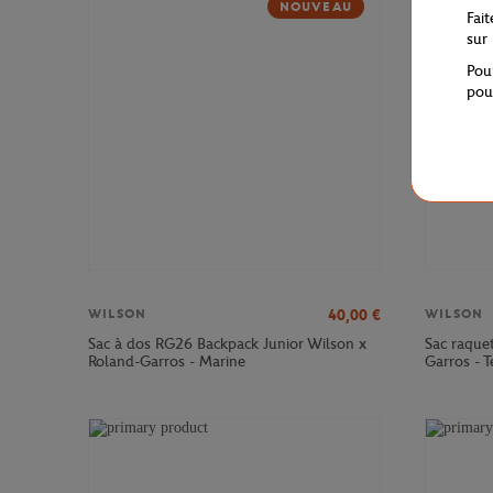
NOUVEAU
Fai
sur
Pou
pou
40,00
€
WILSON
WILSON
Sac à dos RG26 Backpack Junior Wilson x
Sac raque
Roland-Garros - Marine
Garros - T