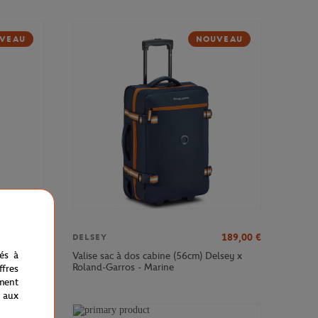
VEAU
NOUVEAU
379,00
€
189,00
€
DELSEY
nés à
sey x
Valise sac à dos cabine (56cm) Delsey x
Roland-Garros - Marine
fres
ment
 aux