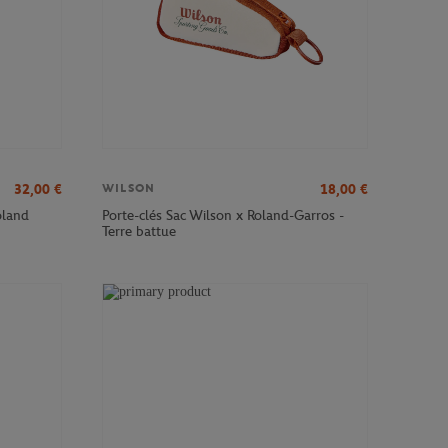
32,00
€
18,00
€
WILSON
oland
Porte-clés Sac Wilson x Roland-Garros -
Terre battue