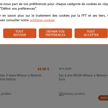
NOUVEAU
NOU
tes-nous part de vos préférences pour chaque catégorie de cookies en cli
 "Définir vos préférences".
r en savoir plus sur le traitement des cookies par la FFT et ses tiers,
vez consulter notre
politique cookies
.
TOUT
DÉFINIR VOS
TOUT
REFUSER
PRÉFÉRENCES
ACCEPTER
65,00
€
WILSON
ttes 3 team Wilson x Roland-
Sac à dos RG26 Wilson x Roland-
erre battue
Ecru
NOU