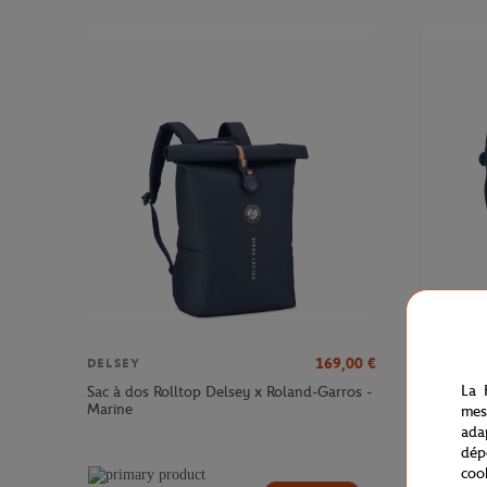
169,00
€
DELSEY
DELSEY
La 
Sac à dos Rolltop Delsey x Roland-Garros -
Sac à dos
Marine
Roland-Ga
mes
ada
dép
coo