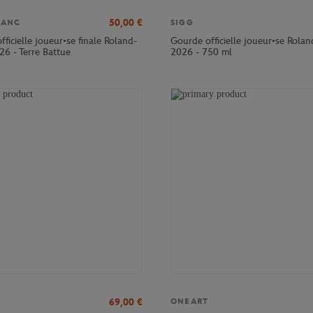
50,00
€
LANC
SIGG
officielle joueur•se finale Roland-
Gourde officielle joueur•se Rola
26 - Terre Battue
2026 - 750 ml
69,00
€
ONEART