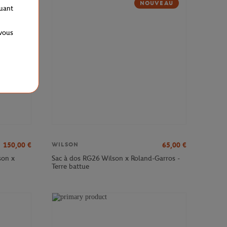
NOUVEAU
quant
 vous
150,00
€
65,00
€
WILSON
son x
Sac à dos RG26 Wilson x Roland-Garros -
Terre battue