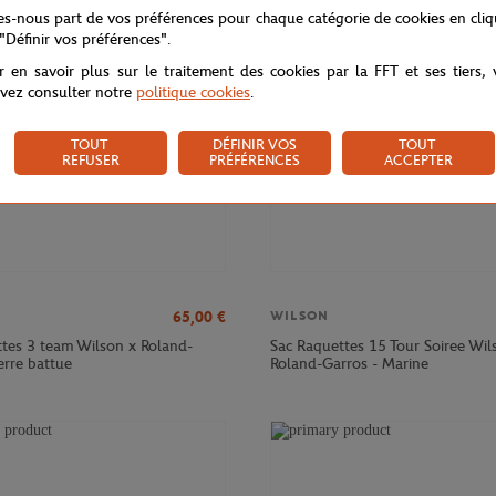
NOUVEAU
tes-nous part de vos préférences pour chaque catégorie de cookies en cli
 "Définir vos préférences".
r en savoir plus sur le traitement des cookies par la FFT et ses tiers,
vez consulter notre
politique cookies
.
TOUT
DÉFINIR VOS
TOUT
REFUSER
PRÉFÉRENCES
ACCEPTER
65,00
€
WILSON
ttes 3 team Wilson x Roland-
Sac Raquettes 15 Tour Soiree Wil
erre battue
Roland-Garros - Marine