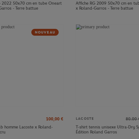
G 2022 50x70 cm en tube Oneart
Affiche RG 2009 50x70 cm en tu
arros - Terre battue
x Roland-Garros - Terre battue
NOUVEAU
100,00
€
80.00
LACOSTE
lub homme Lacoste x Roland-
T-shirt tennis unisexe Ultra-Dry S
cru
Édition Roland Garros