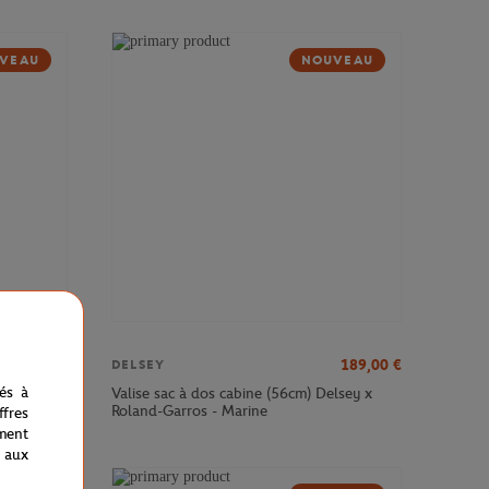
VEAU
NOUVEAU
379,00
€
189,00
€
DELSEY
nés à
sey x
Valise sac à dos cabine (56cm) Delsey x
Roland-Garros - Marine
fres
ment
 aux