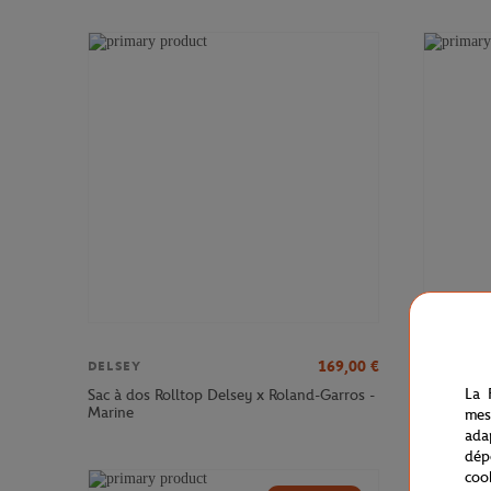
169,00
€
DELSEY
DELSEY
La 
Sac à dos Rolltop Delsey x Roland-Garros -
Sac à dos
Marine
Roland-Ga
mes
ada
dép
coo