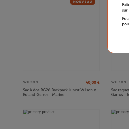
NOUVEAU
Fai
sur
Pou
pou
40,00
€
WILSON
WILSON
Sac à dos RG26 Backpack Junior Wilson x
Sac raque
Roland-Garros - Marine
Garros - T