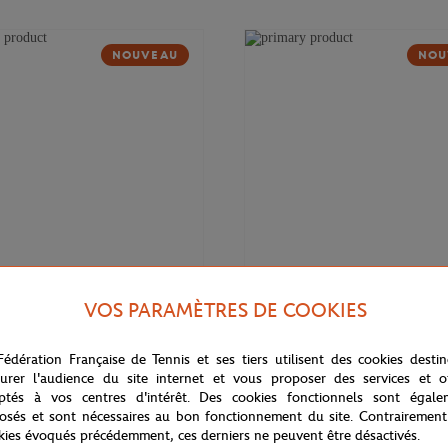
NOUVEAU
NOU
VOS PARAMÈTRES DE COOKIES
169,00
€
DELSEY
Fédération Française de Tennis et ses tiers utilisent des cookies desti
 Cadence Soft 14" Delsey x
Valise cabine Cadence (55cm) Del
rros - Marine
Roland-Garros - Marine
urer l'audience du site internet et vous proposer des services et of
ptés à vos centres d'intérêt. Des cookies fonctionnels sont égale
osés et sont nécessaires au bon fonctionnement du site. Contrairement
kies évoqués précédemment, ces derniers ne peuvent être désactivés.